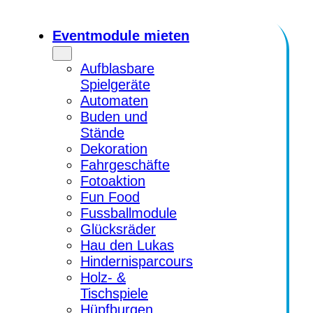
Eventmodule mieten
Aufblasbare
Spielgeräte
Automaten
Buden und
Stände
Dekoration
Fahrgeschäfte
Fotoaktion
Fun Food
Fussballmodule
Glücksräder
Hau den Lukas
Hindernisparcours
Holz- &
Tischspiele
Hüpfburgen