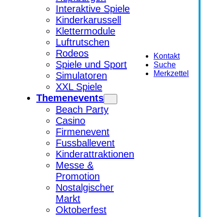
Interaktive Spiele
Kinderkarussell
Klettermodule
Luftrutschen
Rodeos
Kontakt
Spiele und Sport
Suche
Merkzettel
Simulatoren
XXL Spiele
Themenevents
Beach Party
Casino
Firmenevent
Fussballevent
Kinderattraktionen
Messe &
Promotion
Nostalgischer
Markt
Oktoberfest