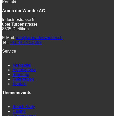
Kontakt
Arena der Wunder AG
Industriestrasse 9
über Turpenstrasse
8305 Dietlikon
E-Mail:
info@arenaderwunder.ch
Tel:
+41 44 54 52 599
Service
Merkzettel
Eventservice
Branding
Referenzen
Kontakt
Themenevent
s
Beach Party
Casino
Firmenevent