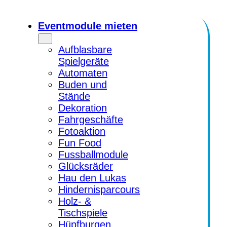
Zum
Inhalt
Eventmodule mieten
springen
Aufblasbare
Spielgeräte
Automaten
Buden und
Stände
Dekoration
Fahrgeschäfte
Fotoaktion
Fun Food
Fussballmodule
Glücksräder
Hau den Lukas
Hindernisparcours
Holz- &
Tischspiele
Hüpfburgen