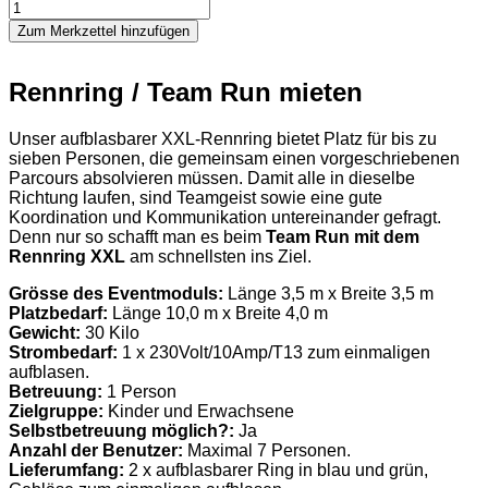
Rennring
XXL
Zum Merkzettel hinzufügen
Menge
Rennring / Team Run mieten
Unser aufblasbarer XXL-Rennring bietet Platz für bis zu
sieben Personen, die gemeinsam einen vorgeschriebenen
Parcours absolvieren müssen. Damit alle in dieselbe
Richtung laufen, sind Teamgeist sowie eine gute
Koordination und Kommunikation untereinander gefragt.
Denn nur so schafft man es beim
Team Run mit dem
Rennring XXL
am schnellsten ins Ziel.
Grösse des Eventmoduls:
Länge 3,5 m x Breite 3,5 m
Platzbedarf:
Länge 10,0 m x Breite 4,0 m
Gewicht:
30 Kilo
Strombedarf:
1 x 230Volt/10Amp/T13 zum einmaligen
aufblasen.
Betreuung:
1 Person
Zielgruppe:
Kinder und Erwachsene
Selbstbetreuung möglich?:
Ja
Anzahl der Benutzer:
Maximal 7 Personen.
Lieferumfang:
2 x aufblasbarer Ring in blau und grün,