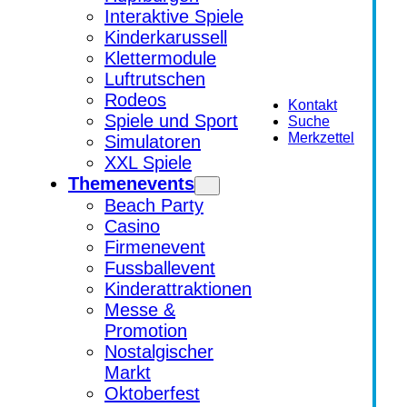
Interaktive Spiele
Kinderkarussell
Klettermodule
Luftrutschen
Rodeos
Kontakt
Spiele und Sport
Suche
Merkzettel
Simulatoren
XXL Spiele
Themenevents
Beach Party
Casino
Firmenevent
Fussballevent
Kinderattraktionen
Messe &
Promotion
Nostalgischer
Markt
Oktoberfest