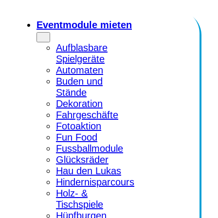
Eventmodule mieten
Aufblasbare
Spielgeräte
Automaten
Buden und
Stände
Dekoration
Fahrgeschäfte
Fotoaktion
Fun Food
Fussballmodule
Glücksräder
Hau den Lukas
Hindernisparcours
Holz- &
Tischspiele
Hüpfburgen