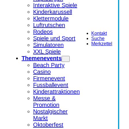
Interaktive Spiele
Kinderkarussell
Klettermodule
Luftrutschen
Rodeos
Kontakt
Spiele und Sport
Suche
Merkzettel
Simulatoren
XXL Spiele
Themenevents
Beach Party
Casino
Firmenevent
Fussballevent
Kinderattraktionen
Messe &
Promotion
Nostalgischer
Markt
Oktoberfest