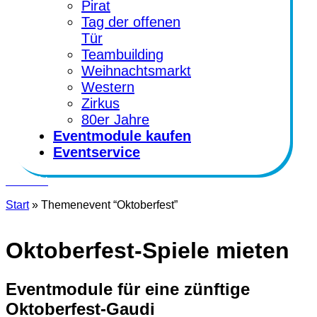
Pirat
Tag der offenen
Tür
Teambuilding
Weihnachtsmarkt
Western
Zirkus
80er Jahre
Eventmodule kaufen
Eventservice
Kontakt
Start
»
Themenevent “Oktoberfest”
Oktoberfest-Spiele mieten
Eventmodule für eine zünftige
Oktoberfest-Gaudi