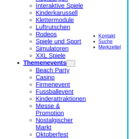
Interaktive Spiele
Kinderkarussell
Klettermodule
Luftrutschen
Rodeos
Kontakt
Spiele und Sport
Suche
Merkzettel
Simulatoren
XXL Spiele
Themenevents
Beach Party
Casino
Firmenevent
Fussballevent
Kinderattraktionen
Messe &
Promotion
Nostalgischer
Markt
Oktoberfest