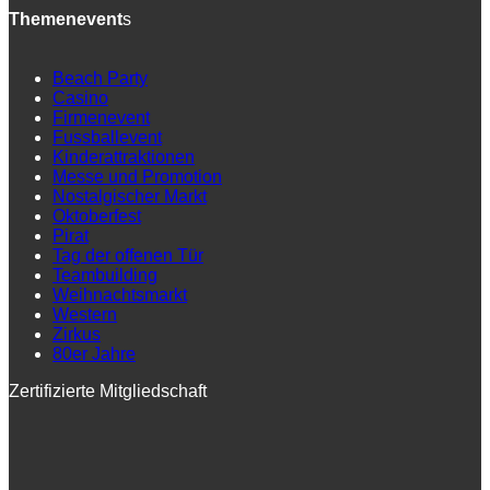
Themenevent
s
Beach Party
Casino
Firmenevent
Fussballevent
Kinderattraktionen
Messe und Promotion
Nostalgischer Markt
Oktoberfest
Pirat
Tag der offenen Tür
Teambuilding
Weihnachtsmarkt
Western
Zirkus
80er Jahre
Zertifizierte Mitgliedschaft