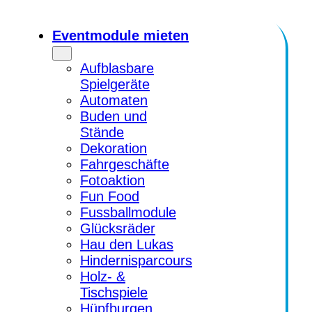
Zum
Inhalt
Eventmodule mieten
springen
Aufblasbare
Spielgeräte
Automaten
Buden und
Stände
Dekoration
Fahrgeschäfte
Fotoaktion
Fun Food
Fussballmodule
Glücksräder
Hau den Lukas
Hindernisparcours
Holz- &
Tischspiele
Hüpfburgen