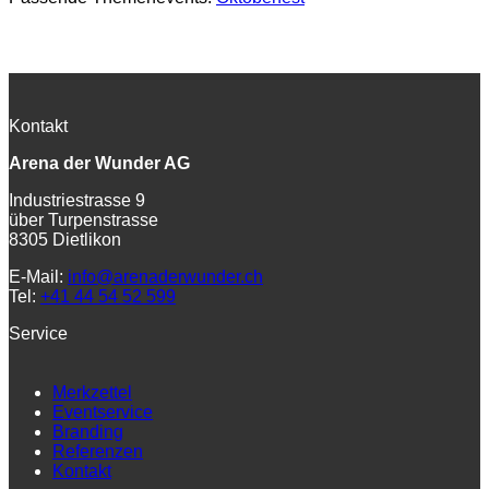
Kontakt
Arena der Wunder AG
Industriestrasse 9
über Turpenstrasse
8305 Dietlikon
E-Mail:
info@arenaderwunder.ch
Tel:
+41 44 54 52 599
Service
Merkzettel
Eventservice
Branding
Referenzen
Kontakt