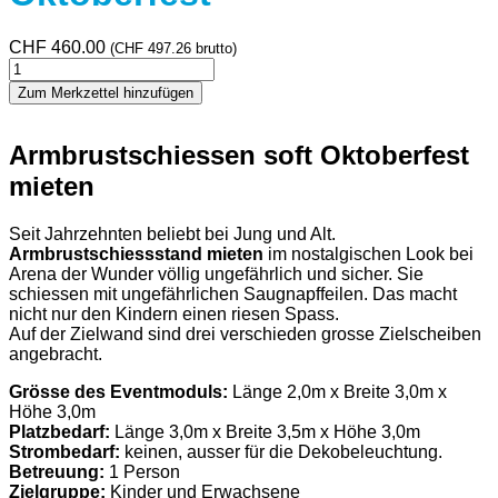
CHF
460.00
(
CHF
497.26
brutto)
Armbrustschiessen
Oktoberfest
Zum Merkzettel hinzufügen
Menge
Armbrustschiessen soft Oktoberfest
mieten
Seit Jahrzehnten beliebt bei Jung und Alt.
Armbrustschiessstand mieten
im nostalgischen Look bei
Arena der Wunder völlig ungefährlich und sicher. Sie
schiessen mit ungefährlichen Saugnapffeilen. Das macht
nicht nur den Kindern einen riesen Spass.
Auf der Zielwand sind drei verschieden grosse Zielscheiben
angebracht.
Grösse des Eventmoduls:
Länge 2,0m x Breite 3,0m x
Höhe 3,0m
Platzbedarf:
Länge 3,0m x Breite 3,5m x Höhe 3,0m
Strombedarf:
keinen, ausser für die Dekobeleuchtung.
Betreuung:
1 Person
Zielgruppe:
Kinder und Erwachsene