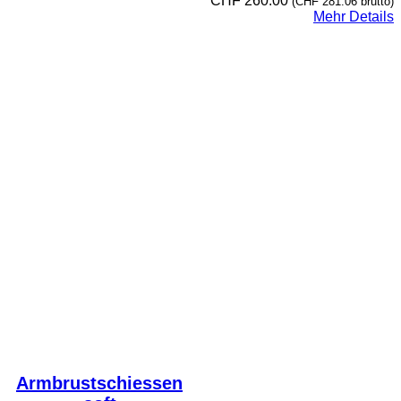
CHF
260.00
(
CHF
281.06
brutto)
Mehr Details
Armbrustschiessen