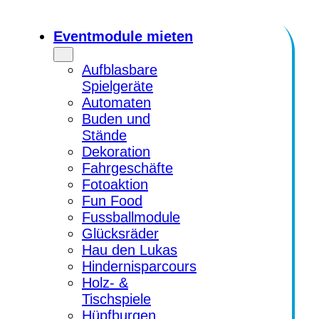
Eventmodule mieten
Aufblasbare
Spielgeräte
Automaten
Buden und
Stände
Dekoration
Fahrgeschäfte
Fotoaktion
Fun Food
Fussballmodule
Glücksräder
Hau den Lukas
Hindernisparcours
Holz- &
Tischspiele
Hüpfburgen