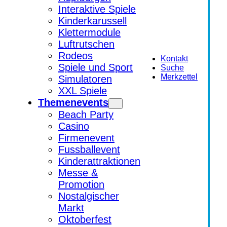
Interaktive Spiele
Kinderkarussell
Klettermodule
Luftrutschen
Rodeos
Kontakt
Spiele und Sport
Suche
Merkzettel
Simulatoren
XXL Spiele
Themenevents
Beach Party
Casino
Firmenevent
Fussballevent
Kinderattraktionen
Messe &
Promotion
Nostalgischer
Markt
Oktoberfest