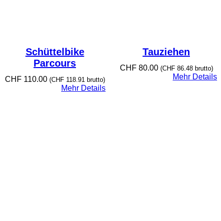
3
5
.
0
0
b
Schüttelbike
Tauziehen
i
Parcours
CHF
80.00
s
(
CHF
86.48
brutto)
Mehr Details
C
CHF
110.00
(
CHF
118.91
brutto)
H
Mehr Details
F
4
5
.
0
0