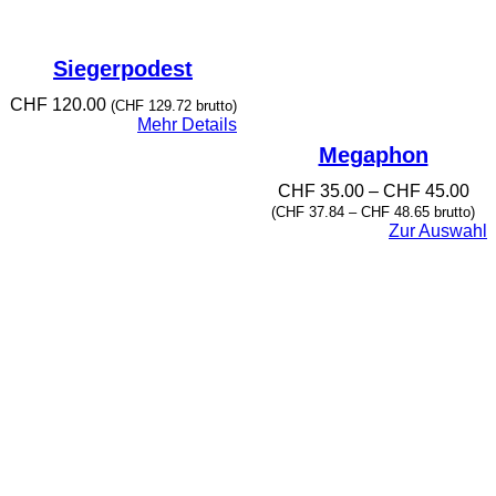
Siegerpodest
CHF
120.00
(
CHF
129.72
brutto)
Mehr Details
Megaphon
P
CHF
35.00
–
CHF
45.00
r
(
CHF
37.84
–
CHF
48.65
brutto)
e
Zur Auswahl
i
s
s
p
a
n
n
e
:
C
H
F