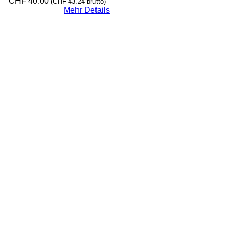
CHF
40.00
(
CHF
43.24
brutto)
Mehr Details