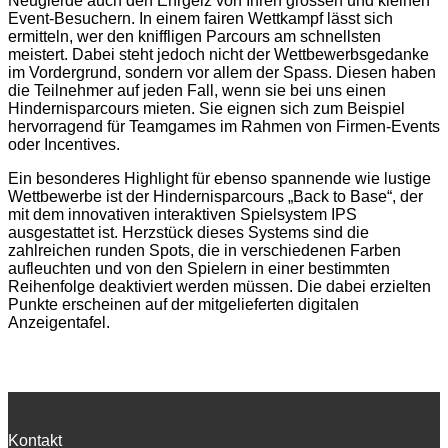
Neugierde auch den Ehrgeiz von Ihren grossen und kleinen
Event-Besuchern. In einem fairen Wettkampf lässt sich
ermitteln, wer den kniffligen Parcours am schnellsten
meistert. Dabei steht jedoch nicht der Wettbewerbsgedanke
im Vordergrund, sondern vor allem der Spass. Diesen haben
die Teilnehmer auf jeden Fall, wenn sie bei uns einen
Hindernisparcours mieten. Sie eignen sich zum Beispiel
hervorragend für Teamgames im Rahmen von Firmen-Events
oder Incentives.
Ein besonderes Highlight für ebenso spannende wie lustige
Wettbewerbe ist der Hindernisparcours „Back to Base“, der
mit dem innovativen interaktiven Spielsystem IPS
ausgestattet ist. Herzstück dieses Systems sind die
zahlreichen runden Spots, die in verschiedenen Farben
aufleuchten und von den Spielern in einer bestimmten
Reihenfolge deaktiviert werden müssen. Die dabei erzielten
Punkte erscheinen auf der mitgelieferten digitalen
Anzeigentafel.
Kontakt