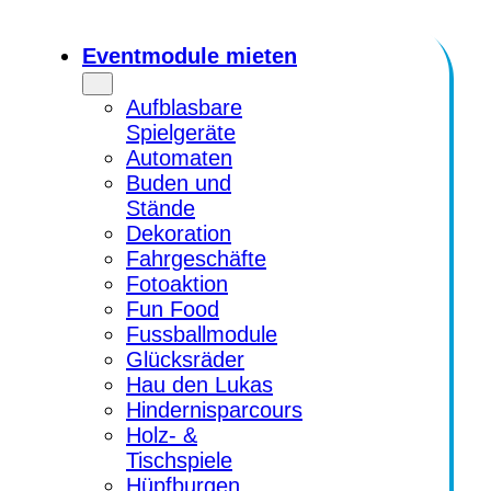
Eventmodule mieten
Aufblasbare
Spielgeräte
Automaten
Buden und
Stände
Dekoration
Fahrgeschäfte
Fotoaktion
Fun Food
Fussballmodule
Glücksräder
Hau den Lukas
Hindernisparcours
Holz- &
Tischspiele
Hüpfburgen