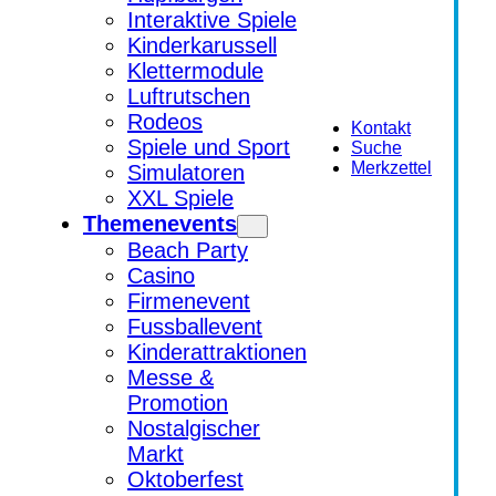
Interaktive Spiele
Kinderkarussell
Klettermodule
Luftrutschen
Rodeos
Kontakt
Spiele und Sport
Suche
Merkzettel
Simulatoren
XXL Spiele
Themenevents
Beach Party
Casino
Firmenevent
Fussballevent
Kinderattraktionen
Messe &
Promotion
Nostalgischer
Markt
Oktoberfest