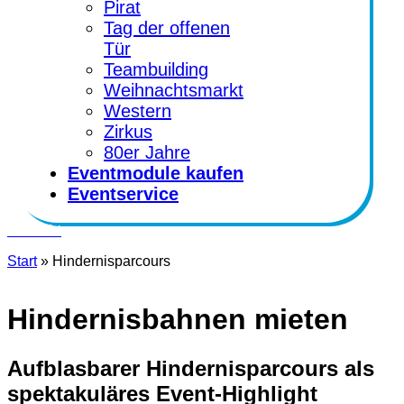
Pirat
Tag der offenen
Tür
Teambuilding
Weihnachtsmarkt
Western
Zirkus
80er Jahre
Eventmodule kaufen
Eventservice
Kontakt
Start
»
Hindernisparcours
Hindernisbahnen mieten
Aufblasbarer Hindernisparcours als
spektakuläres Event-Highlight