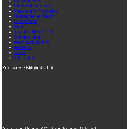
Fussballevent
Kinderattraktionen
Messe und Promotion
Nostalgischer Markt
Oktoberfest
Pirat
Tag der offenen Tür
Teambuilding
Weihnachtsmarkt
Western
Zirkus
80er Jahre
Zertifizierte Mitgliedschaft
Arena der Wunder AG ist zertifiziertes Mitglied