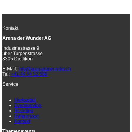
Kontakt
Arena der Wunder AG
Industriestrasse 9
über Turpenstrasse
8305 Dietlikon
E-Mail:
info@arenaderwunder.ch
Tel:
+41 44 54 52 599
Service
Merkzettel
Eventservice
Branding
Referenzen
Kontakt
Themenevent
s