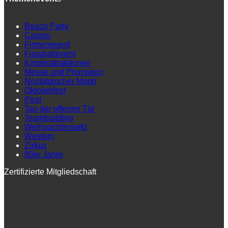
Beach Party
Casino
Firmenevent
Fussballevent
Kinderattraktionen
Messe und Promotion
Nostalgischer Markt
Oktoberfest
Pirat
Tag der offenen Tür
Teambuilding
Weihnachtsmarkt
Western
Zirkus
80er Jahre
Zertifizierte Mitgliedschaft