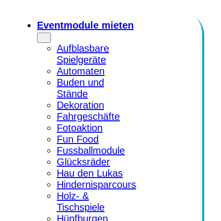
Zum
Inhalt
Eventmodule mieten
springen
Aufblasbare
Spielgeräte
Automaten
Buden und
Stände
Dekoration
Fahrgeschäfte
Fotoaktion
Fun Food
Fussballmodule
Glücksräder
Hau den Lukas
Hindernisparcours
Holz- &
Tischspiele
Hüpfburgen