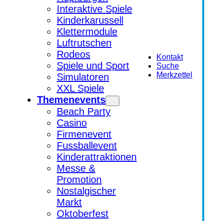
Interaktive Spiele
Kinderkarussell
Klettermodule
Luftrutschen
Rodeos
Kontakt
Spiele und Sport
Suche
Merkzettel
Simulatoren
XXL Spiele
Themenevents
Beach Party
Casino
Firmenevent
Fussballevent
Kinderattraktionen
Messe &
Promotion
Nostalgischer
Markt
Oktoberfest