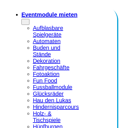
Zum
Inhalt
Eventmodule mieten
springen
Aufblasbare
Spielgeräte
Automaten
Buden und
Stände
Dekoration
Fahrgeschäfte
Fotoaktion
Fun Food
Fussballmodule
Glücksräder
Hau den Lukas
Hindernisparcours
Holz- &
Tischspiele
Hüpfburgen