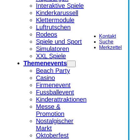
Interaktive Spiele
Kinderkarussell
Klettermodule
Luftrutschen
Rodeos
Kontakt
Spiele und Sport
Suche
Merkzettel
Simulatoren
XXL Spiele
Themenevents
Beach Party
Casino
Firmenevent
Fussballevent
Kinderattraktionen
Messe &
Promotion
Nostalgischer
Markt
Oktoberfest