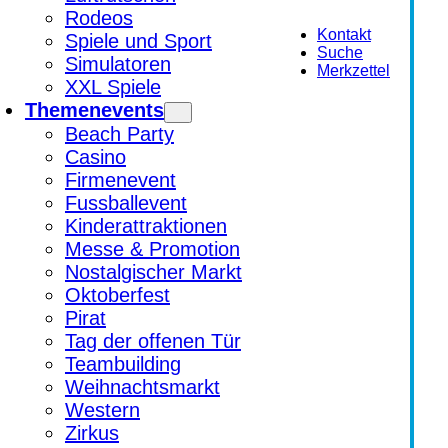
Rodeos
Kontakt
Spiele und Sport
Suche
Simulatoren
Merkzettel
XXL Spiele
Themenevents
Beach Party
Casino
Firmenevent
Fussballevent
Kinderattraktionen
Messe & Promotion
Nostalgischer Markt
Oktoberfest
Pirat
Tag der offenen Tür
Teambuilding
Weihnachtsmarkt
Western
Zirkus