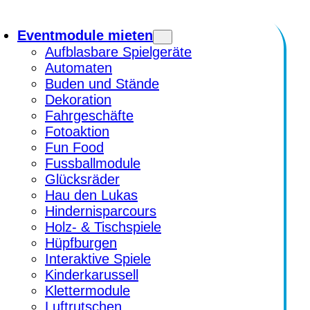
Eventmodule mieten
Aufblasbare Spielgeräte
Automaten
Buden und Stände
Dekoration
Fahrgeschäfte
Fotoaktion
Fun Food
Fussballmodule
Glücksräder
Hau den Lukas
Hindernisparcours
Holz- & Tischspiele
Hüpfburgen
Interaktive Spiele
Kinderkarussell
Klettermodule
Luftrutschen