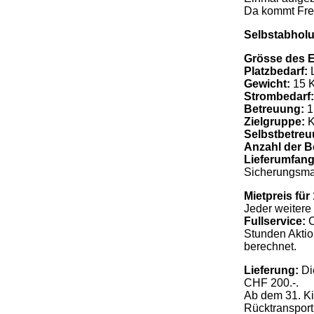
Da kommt Freu
Selbstabholu
Grösse des 
Platzbedarf:
L
Gewicht:
15 K
Strombedarf:
Betreuung:
1
Zielgruppe:
K
Selbstbetre
Anzahl der B
Lieferumfang
Sicherungsmat
Mietpreis für
Jeder weitere 
Fullservice:
C
Stunden Aktio
berechnet.
Lieferung:
Di
CHF 200.-.
Ab dem 31. Ki
Rücktransport