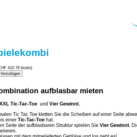
pielekombi
CHF
410.78
brutto)
 hinzufügen
ombination aufblasbar mieten
XXL Tic-Tac-Toe
und
Vier Gewinnt.
alen Tic Tac Toe kletten Sie die Scheiben auf einer Seite abw
bis einer
Tic-Tac-Toe
hat.
en Seite der aufblasbaren Struktur spielen Sie
Vier Gewinnt
. D
riieren.
lasen mit dem mitgelieferten Gebläse und los geht es!