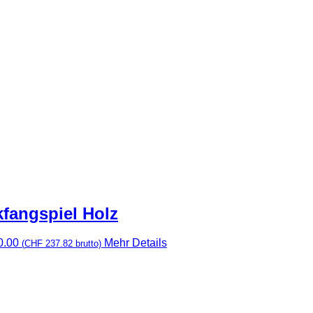
kfangspiel Holz
0.00
Mehr Details
(
CHF
237.82
brutto)