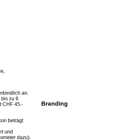
le,
rbindlich an.
 bis zu 6
Branding
it CHF 45.-
kon beträgt
rt und
lometer dazu).