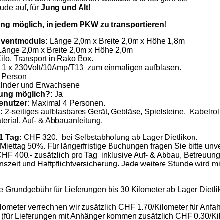
de auf, für
Jung und Alt
!
ng möglich, in jedem PKW zu transportieren!
Eventmoduls:
Länge 2,0m x Breite 2,0m x Höhe 1,8m
änge 2,0m x Breite 2,0m x Höhe 2,0m
ilo, Transport in Rako Box.
1 x 230Volt/10Amp/T13 zum einmaligen aufblasen.
 Person
inder und Erwachsene
uung möglich?:
Ja
enutzer:
Maximal 4 Personen.
:
2-seitiges aufblasbares Gerät, Gebläse, Spielsteine, Kabelrol
erial, Auf- & Abbauanleitung.
 1 Tag:
CHF 320.- bei Selbstabholung ab Lager Dietlikon.
Miettag 50%. Für längerfristige Buchungen fragen Sie bitte unve
HF 400.- zusätzlich pro Tag inklusive Auf- & Abbau, Betreuung
nszeit und Haftpflichtversicherung. Jede weitere Stunde wird m
e Grundgebühr für Lieferungen bis 30 Kilometer ab Lager Dietli
lometer verrechnen wir zusätzlich CHF 1.70/Kilometer für Anfah
 (für Lieferungen mit Anhänger kommen zusätzlich CHF 0.30/Ki