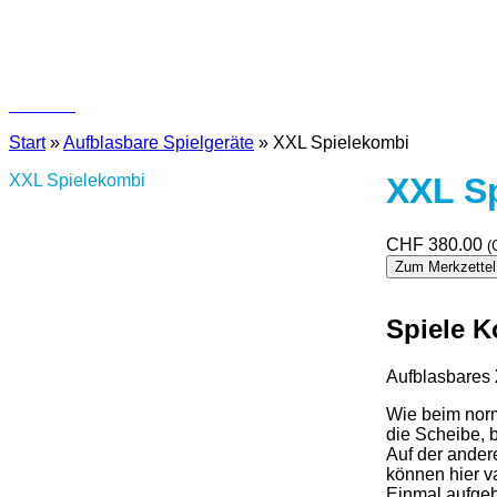
Kontakt
Start
»
Aufblasbare Spielgeräte
»
XXL Spielekombi
XXL Spielekombi
XXL S
CHF
380.00
(
Zum Merkzettel
Spiele K
Aufblasbares
Wie beim norm
die Scheibe, 
Auf der ander
können hier va
Einmal aufgeb