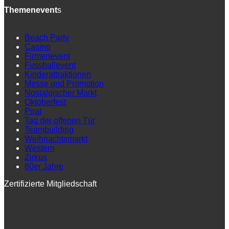
Themenevent
s
Beach Party
Casino
Firmenevent
Fussballevent
Kinderattraktionen
Messe und Promotion
Nostalgischer Markt
Oktoberfest
Pirat
Tag der offenen Tür
Teambuilding
Weihnachtsmarkt
Western
Zirkus
80er Jahre
Zertifizierte Mitgliedschaft