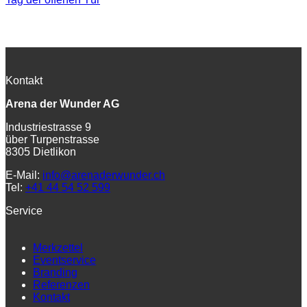
Kontakt
Arena der Wunder AG
Industriestrasse 9
über Turpenstrasse
8305 Dietlikon
E-Mail:
info@arenaderwunder.ch
Tel:
+41 44 54 52 599
Service
Merkzettel
Eventservice
Branding
Referenzen
Kontakt