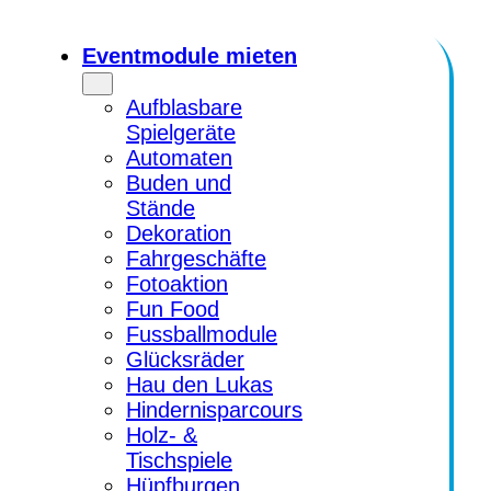
Zum
Inhalt
Eventmodule mieten
springen
Aufblasbare
Spielgeräte
Automaten
Buden und
Stände
Dekoration
Fahrgeschäfte
Fotoaktion
Fun Food
Fussballmodule
Glücksräder
Hau den Lukas
Hindernisparcours
Holz- &
Tischspiele
Hüpfburgen