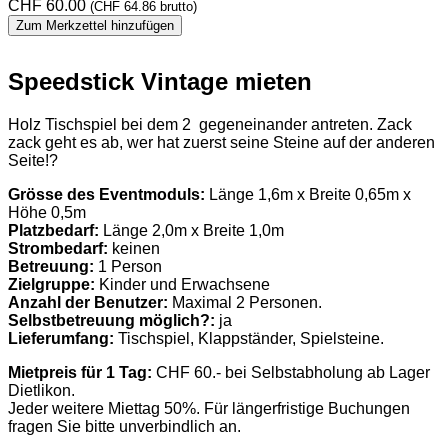
CHF
60.00
(
CHF
64.86
brutto)
Zum Merkzettel hinzufügen
Speedstick Vintage mieten
Holz Tischspiel bei dem 2 gegeneinander antreten. Zack
zack geht es ab, wer hat zuerst seine Steine auf der anderen
Seite!?
Grösse des Eventmoduls:
Länge 1,6m x Breite 0,65m x
Höhe 0,5m
Platzbedarf:
Länge 2,0m x Breite 1,0m
Strombedarf:
keinen
Betreuung:
1 Person
Zielgruppe:
Kinder und Erwachsene
Anzahl der Benutzer:
Maximal 2 Personen.
Selbstbetreuung möglich?:
ja
Lieferumfang:
Tischspiel, Klappständer, Spielsteine.
Mietpreis für 1 Tag:
CHF 60.- bei Selbstabholung ab Lager
Dietlikon.
Jeder weitere Miettag 50%. Für längerfristige Buchungen
fragen Sie bitte unverbindlich an.