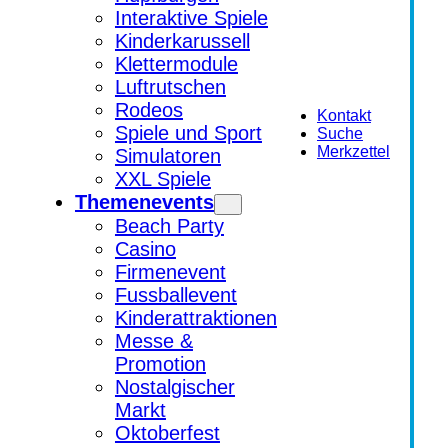
Interaktive Spiele
Kinderkarussell
Klettermodule
Luftrutschen
Rodeos
Kontakt
Spiele und Sport
Suche
Merkzettel
Simulatoren
XXL Spiele
Themenevents
Beach Party
Casino
Firmenevent
Fussballevent
Kinderattraktionen
Messe &
Promotion
Nostalgischer
Markt
Oktoberfest