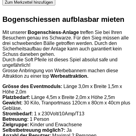
Zum Merkzettel hinzufügen
Bogenschiessen aufblasbar mieten
Mit unserer
Bogenschiess-Anlage
treffen Sie bei Ihren
Besuchern genau ins Schwarze. Für den Sieg müssen alle
drei schwebenden Bälle getroffen werden. Durch den
Sicherheitsaufbau der Anlage kann auch garantiert kein
Schuss daneben gehen.
Durch die Soft Pfeile ist dieses Spiel absolut safe und
ungefährlich!
Grosse Anbringung von Werbebannern machen diese
Attraktion zu einer top
Werbeattraktion.
Grösse des Eventmoduls:
Länge 3,0m x Breite 1,5m x
Höhe 2,0m
Platzbedarf:
Länge 4,5m x Breite 2,0m x Höhe 2,5m
Gewicht:
30 Kilo, Tranportmass 120cm x 80cm x 40cm plus
Gebläse.
Strombedarf:
1 x 230Volt/10Amp/T13
Betreuung:
1 Person
Zielgruppe:
Kinder und Erwachsene
Selbstbetreuung möglich?:
Ja
Anzahl der Benutzer:
Maximal 2 Personen.