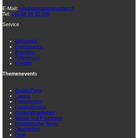
E-Mail:
info@arenaderwunder.ch
Tel:
+41 44 54 52 599
Service
Merkzettel
Eventservice
Branding
Referenzen
Kontakt
Themenevent
s
Beach Party
Casino
Firmenevent
Fussballevent
Kinderattraktionen
Messe und Promotion
Nostalgischer Markt
Oktoberfest
Pirat