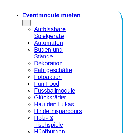
Zum
Inhalt
Eventmodule mieten
springen
Aufblasbare
Spielgeräte
Automaten
Buden und
Stände
Dekoration
Fahrgeschäfte
Fotoaktion
Fun Food
Fussballmodule
Glücksräder
Hau den Lukas
Hindernisparcours
Holz- &
Tischspiele
Hüpfburgen