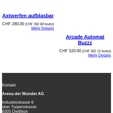
Axtwerfen aufblasbar
CHF
280.00
(
CHF
302.68
brutto)
Mehr Details
Arcade Automat
Buzzz
CHF
520.00
(
CHF
562.12
brutto)
Mehr Details
Kontakt
Arena der Wunder AG
Industriestrasse 9
über Turpenstrasse
8305 Dietlikon