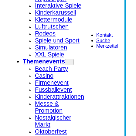
Interaktive Spiele
Kinderkarussell
Klettermodule
Luftrutschen
Rodeos
Kontakt
Spiele und Sport
Suche
Merkzettel
Simulatoren
XXL Spiele
Themenevents
Beach Party
Casino
Firmenevent
Fussballevent
Kinderattraktionen
Messe &
Promotion
Nostalgischer
Markt
Oktoberfest