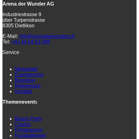
Arena der Wunder AG
Industriestrasse 9
über Turpenstrasse
8305 Dietlikon
E-Mail:
info@arenaderwunder.ch
Tel:
+41 44 54 52 599
Service
Merkzettel
Eventservice
Branding
Referenzen
Kontakt
Themenevent
s
Beach Party
Casino
Firmenevent
Fussballevent