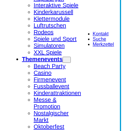
Interaktive Spiele
Kinderkarussell
Klettermodule
Luftrutschen
Rodeos
Kontakt
Spiele und Sport
Suche
Merkzettel
Simulatoren
XXL Spiele
Themenevents
Beach Party
Casino
Firmenevent
Fussballevent
Kinderattraktionen
Messe &
Promotion
Nostalgischer
Markt
Oktoberfest