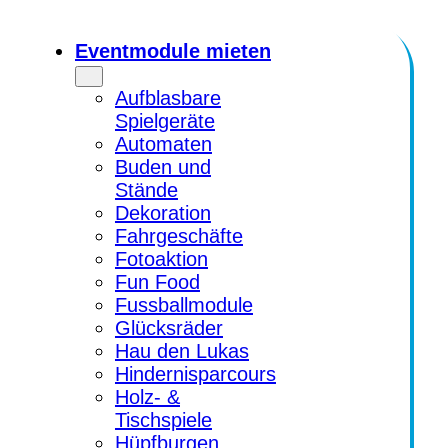
Zum
Inhalt
Eventmodule mieten
springen
Aufblasbare
Spielgeräte
Automaten
Buden und
Stände
Dekoration
Fahrgeschäfte
Fotoaktion
Fun Food
Fussballmodule
Glücksräder
Hau den Lukas
Hindernisparcours
Holz- &
Tischspiele
Hüpfburgen