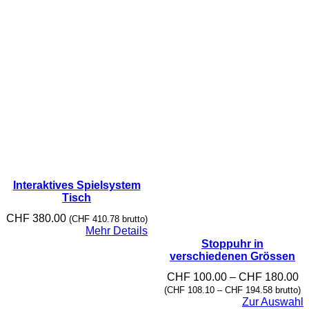
Interaktives Spielsystem
Tisch
CHF
380.00
(
CHF
410.78
brutto)
Mehr Details
Stoppuhr in
verschiedenen Grössen
Pr
CHF
100.00
–
CHF
180.00
C
(
CHF
108.10
–
CHF
194.58
brutto)
bi
Zur Auswahl