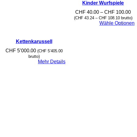
Kinder Wurfspiele
Pr
CHF
40.00
–
CHF
100.00
CH
(
CHF
43.24
–
CHF
108.10
brutto)
bis
Wähle Optionen
CH
Kettenkarussell
CHF
5’000.00
(
CHF
5’405.00
brutto)
Mehr Details