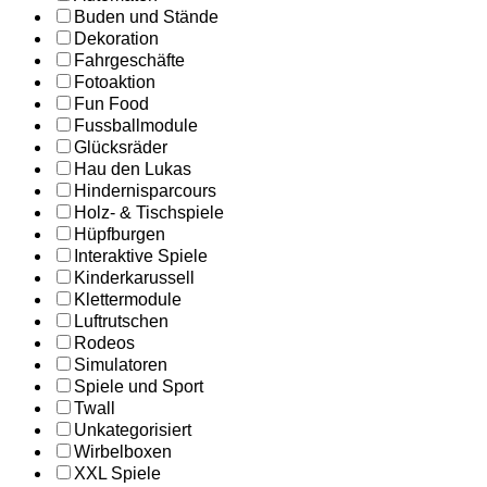
Buden und Stände
Dekoration
Fahrgeschäfte
Fotoaktion
Fun Food
Fussballmodule
Glücksräder
Hau den Lukas
Hindernisparcours
Holz- & Tischspiele
Hüpfburgen
Interaktive Spiele
Kinderkarussell
Klettermodule
Luftrutschen
Rodeos
Simulatoren
Spiele und Sport
Twall
Unkategorisiert
Wirbelboxen
XXL Spiele