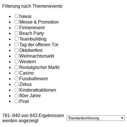
Filterung nach Themenevents
hawai
Messe & Promotion
Firmenevent
Beach Party
Teambuilding
Tag der offenen Tür
Oktoberfest
Weihnachtsmarkt
Western
Nostalgischer Markt
Casino
Fussballevent
Zirkus
Kinderattraktionen
80er Jahre
Pirat
781–840 von 843 Ergebnissen
werden angezeigt