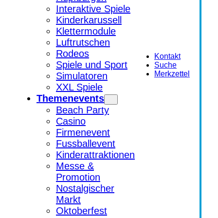
Interaktive Spiele
Kinderkarussell
Klettermodule
Luftrutschen
Rodeos
Kontakt
Spiele und Sport
Suche
Merkzettel
Simulatoren
XXL Spiele
Themenevents
Beach Party
Casino
Firmenevent
Fussballevent
Kinderattraktionen
Messe &
Promotion
Nostalgischer
Markt
Oktoberfest