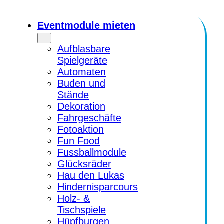
Eventmodule mieten
Aufblasbare
Spielgeräte
Automaten
Buden und
Stände
Dekoration
Fahrgeschäfte
Fotoaktion
Fun Food
Fussballmodule
Glücksräder
Hau den Lukas
Hindernisparcours
Holz- &
Tischspiele
Hüpfburgen