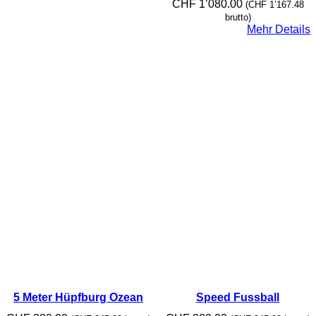
CHF
1’080.00
(
CHF
1’167.48
brutto)
Mehr Details
5 Meter Hüpfburg Ozean
Speed Fussball