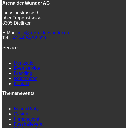
Arena der Wunder AG
Industriestrasse 9
über Turpenstrasse
8305 Dietlikon
E-Mail:
info@arenaderwunder.ch
Tel:
+41 44 54 52 599
Service
Merkzettel
Eventservice
Branding
Referenzen
Kontakt
Themenevent
s
Beach Party
Casino
Firmenevent
Fussballevent