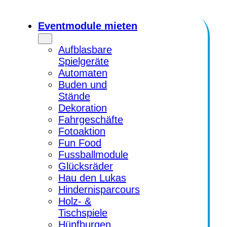
Zum
Inhalt
Eventmodule mieten
springen
Aufblasbare
Spielgeräte
Automaten
Buden und
Stände
Dekoration
Fahrgeschäfte
Fotoaktion
Fun Food
Fussballmodule
Glücksräder
Hau den Lukas
Hindernisparcours
Holz- &
Tischspiele
Hüpfburgen