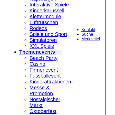
Interaktive Spiele
Kinderkarussell
Klettermodule
Luftrutschen
Rodeos
Kontakt
Spiele und Sport
Suche
Merkzettel
Simulatoren
XXL Spiele
Themenevents
Beach Party
Casino
Firmenevent
Fussballevent
Kinderattraktionen
Messe &
Promotion
Nostalgischer
Markt
Oktoberfest