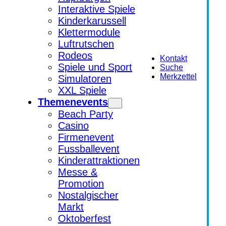
Interaktive Spiele
Kinderkarussell
Klettermodule
Luftrutschen
Rodeos
Kontakt
Spiele und Sport
Suche
Merkzettel
Simulatoren
XXL Spiele
Themenevents
Beach Party
Casino
Firmenevent
Fussballevent
Kinderattraktionen
Messe &
Promotion
Nostalgischer
Markt
Oktoberfest