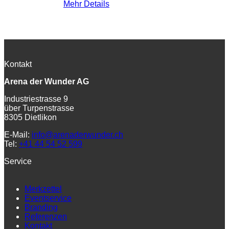
Mehr Details
Kontakt
Arena der Wunder AG
Industriestrasse 9
über Turpenstrasse
8305 Dietlikon
E-Mail:
info@arenaderwunder.ch
Tel:
+41 44 54 52 599
Service
Merkzettel
Eventservice
Branding
Referenzen
Kontakt