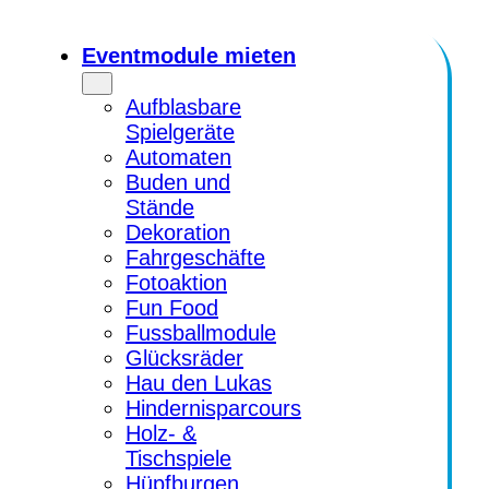
Zum
Inhalt
Eventmodule mieten
springen
Aufblasbare
Spielgeräte
Automaten
Buden und
Stände
Dekoration
Fahrgeschäfte
Fotoaktion
Fun Food
Fussballmodule
Glücksräder
Hau den Lukas
Hindernisparcours
Holz- &
Tischspiele
Hüpfburgen