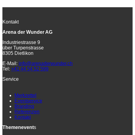
Kontakt
Arena der Wunder AG
Industriestrasse 9
über Turpenstrasse
8305 Dietlikon
E-Mail:
info@arenaderwunder.ch
Tel:
+41 44 54 52 599
Service
Merkzettel
Eventservice
Branding
Referenzen
Kontakt
Themenevent
s