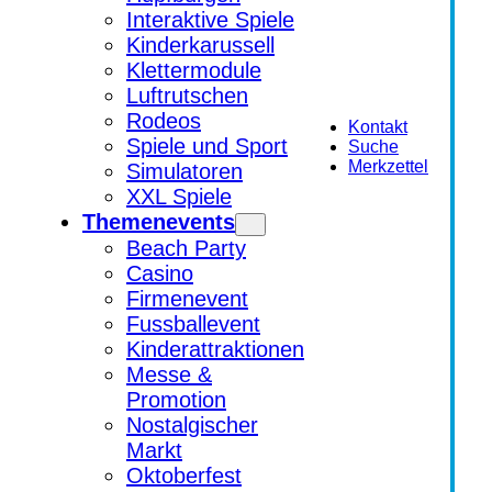
Interaktive Spiele
Kinderkarussell
Klettermodule
Luftrutschen
Rodeos
Kontakt
Spiele und Sport
Suche
Merkzettel
Simulatoren
XXL Spiele
Themenevents
Beach Party
Casino
Firmenevent
Fussballevent
Kinderattraktionen
Messe &
Promotion
Nostalgischer
Markt
Oktoberfest