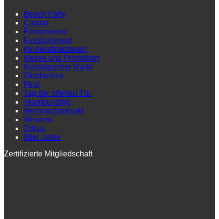
Beach Party
Casino
Firmenevent
Fussballevent
Kinderattraktionen
Messe und Promotion
Nostalgischer Markt
Oktoberfest
Pirat
Tag der offenen Tür
Teambuilding
Weihnachtsmarkt
Western
Zirkus
80er Jahre
Zertifizierte Mitgliedschaft