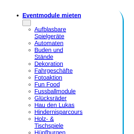
Zum
Inhalt
Eventmodule mieten
springen
Aufblasbare
Spielgeräte
Automaten
Buden und
Stände
Dekoration
Fahrgeschäfte
Fotoaktion
Fun Food
Fussballmodule
Glücksräder
Hau den Lukas
Hindernisparcours
Holz- &
Tischspiele
Hüpfburgen