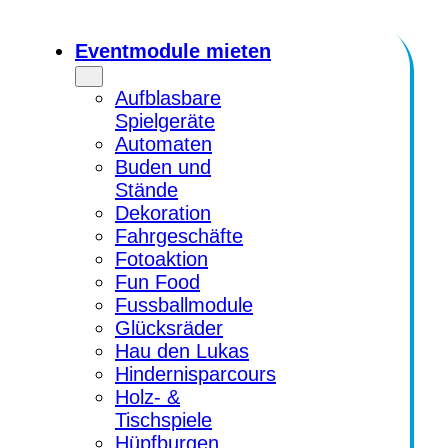
Zum
Inhalt
Eventmodule mieten
springen
Aufblasbare
Spielgeräte
Automaten
Buden und
Stände
Dekoration
Fahrgeschäfte
Fotoaktion
Fun Food
Fussballmodule
Glücksräder
Hau den Lukas
Hindernisparcours
Holz- &
Tischspiele
Hüpfburgen