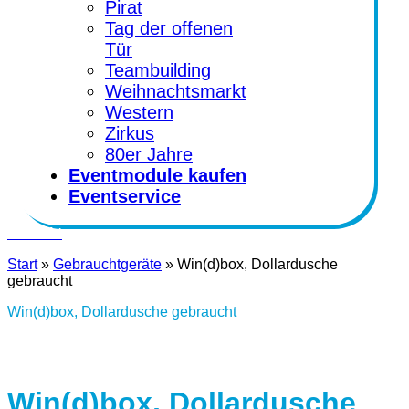
Pirat
Tag der offenen
Tür
Teambuilding
Weihnachtsmarkt
Western
Zirkus
80er Jahre
Eventmodule kaufen
Eventservice
Kontakt
Start
»
Gebrauchtgeräte
»
Win(d)box, Dollardusche
gebraucht
Win(d)box, Dollardusche gebraucht
Win(d)box, Dollardusche