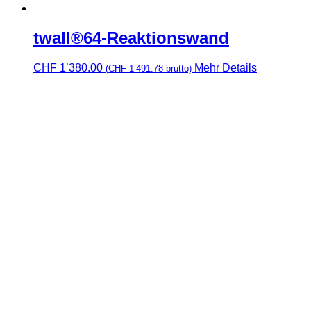
twall®64-Reaktionswand
CHF
1’380.00
Mehr Details
(
CHF
1’491.78
brutto)