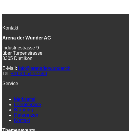
Kontakt
Arena der Wunder AG
Industriestrasse 9
über Turpenstrasse
8305 Dietlikon
E-Mail:
info@arenaderwunder.ch
Tel:
+41 44 54 52 599
Service
Merkzettel
Eventservice
Branding
Referenzen
Kontakt
Themenevent
s