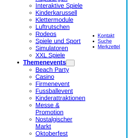
Interaktive Spiele
Kinderkarussell
Klettermodule
Luftrutschen
Rodeos
Kontakt
Spiele und Sport
Suche
Merkzettel
Simulatoren
XXL Spiele
Themenevents
Beach Party
Casino
Firmenevent
Fussballevent
Kinderattraktionen
Messe &
Promotion
Nostalgischer
Markt
Oktoberfest