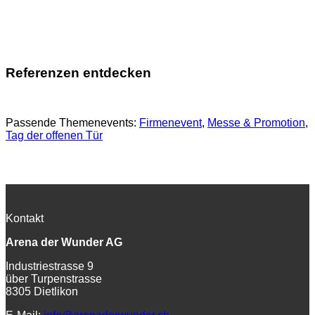
Referenzen entdecken
Passende Themenevents:
Firmenevent
, 
Messe & Promotion
, 
Tag der offenen Tür
Kontakt
Arena der Wunder AG
Industriestrasse 9
über Turpenstrasse
8305 Dietlikon