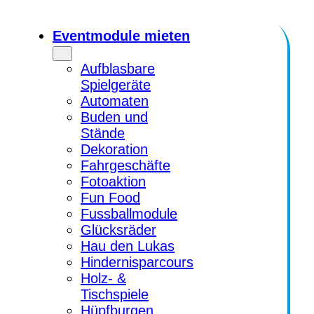
Zum
Inhalt
Eventmodule mieten
springen
Aufblasbare
Spielgeräte
Automaten
Buden und
Stände
Dekoration
Fahrgeschäfte
Fotoaktion
Fun Food
Fussballmodule
Glücksräder
Hau den Lukas
Hindernisparcours
Holz- &
Tischspiele
Hüpfburgen