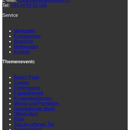
E-Mail:
info@arenaderwunder.ch
Tel:
+41 44 54 52 599
Service
Merkzettel
Eventservice
Branding
Referenzen
Kontakt
Themenevent
s
Beach Party
Casino
Firmenevent
Fussballevent
Kinderattraktionen
Messe und Promotion
Nostalgischer Markt
Oktoberfest
Pirat
Tag der offenen Tür
Teambuilding