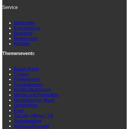
Service
Merkzettel
Eventservice
Branding
Referenzen
Kontakt
Themenevent
s
Beach Party
Casino
Firmenevent
Fussballevent
Kinderattraktionen
Messe und Promotion
Nostalgischer Markt
Oktoberfest
Pirat
Tag der offenen Tür
Teambuilding
Weihnachtsmarkt