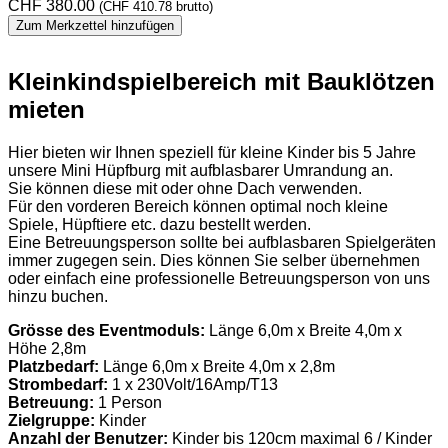
CHF
380.00
(
CHF
410.78
brutto)
Zum Merkzettel hinzufügen
Kleinkindspielbereich mit Bauklötzen
mieten
Hier bieten wir Ihnen speziell für kleine Kinder bis 5 Jahre
unsere Mini Hüpfburg mit aufblasbarer Umrandung an.
Sie können diese mit oder ohne Dach verwenden.
Für den vorderen Bereich können optimal noch kleine
Spiele, Hüpftiere etc. dazu bestellt werden.
Eine Betreuungsperson sollte bei aufblasbaren Spielgeräten
immer zugegen sein. Dies können Sie selber übernehmen
oder einfach eine professionelle Betreuungsperson von uns
hinzu buchen.
Grösse des Eventmoduls:
Länge 6,0m x Breite 4,0m x
Höhe 2,8m
Platzbedarf:
Länge 6,0m x Breite 4,0m x 2,8m
Strombedarf:
1 x 230Volt/16Amp/T13
Betreuung:
1 Person
Zielgruppe:
Kinder
Anzahl der Benutzer:
Kinder bis 120cm maximal 6 / Kinder