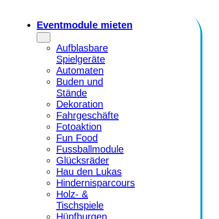
Zum
Inhalt
Eventmodule mieten
springen
Aufblasbare
Spielgeräte
Automaten
Buden und
Stände
Dekoration
Fahrgeschäfte
Fotoaktion
Fun Food
Fussballmodule
Glücksräder
Hau den Lukas
Hindernisparcours
Holz- &
Tischspiele
Hüpfburgen