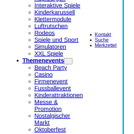
Interaktive Spiele
Kinderkarussell
Klettermodule
Luftrutschen
Rodeos
Kontakt
Spiele und Sport
Suche
Merkzettel
Simulatoren
XXL Spiele
Themenevents
Beach Party
Casino
Firmenevent
Fussballevent
Kinderattraktionen
Messe &
Promotion
Nostalgischer
Markt
Oktoberfest