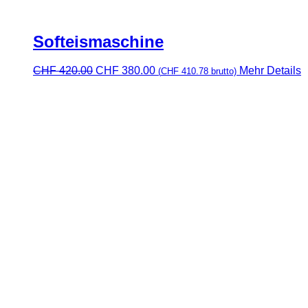
Softeismaschine
Ursprünglicher
Aktueller
CHF
420.00
CHF
380.00
Mehr Details
(
CHF
410.78
brutto)
Preis
Preis
war:
ist:
CHF 420.00
CHF 380.00.