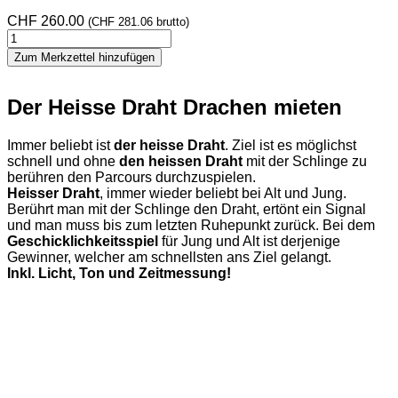
CHF
260.00
(
CHF
281.06
brutto)
Der
heisse
Zum Merkzettel hinzufügen
Draht
Drachen
Menge
Der Heisse Draht Drachen mieten
Immer beliebt ist
der heisse Draht
. Ziel ist es möglichst
schnell und ohne
den heissen Draht
mit der Schlinge zu
berühren den Parcours durchzuspielen.
Heisser Draht
, immer wieder beliebt bei Alt und Jung.
Berührt man mit der Schlinge den Draht, ertönt ein Signal
und man muss bis zum letzten Ruhepunkt zurück. Bei dem
Geschicklichkeitsspiel
für Jung und Alt ist derjenige
Gewinner, welcher am schnellsten ans Ziel gelangt.
Inkl. Licht, Ton und Zeitmessung!