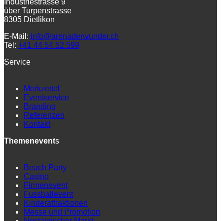
Industriestrasse 9
über Turpenstrasse
8305 Dietlikon
E-Mail:
info@arenaderwunder.ch
Tel:
+41 44 54 52 599
Service
Merkzettel
Eventservice
Branding
Referenzen
Kontakt
Themenevent
s
Beach Party
Casino
Firmenevent
Fussballevent
Kinderattraktionen
Messe und Promotion
Nostalgischer Markt