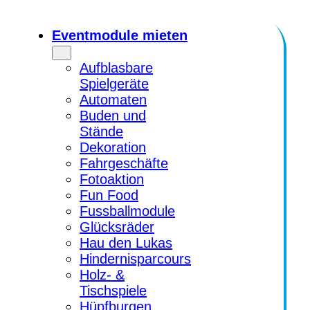
Zum
Inhalt
Eventmodule mieten
springen
Aufblasbare
Spielgeräte
Automaten
Buden und
Stände
Dekoration
Fahrgeschäfte
Fotoaktion
Fun Food
Fussballmodule
Glücksräder
Hau den Lukas
Hindernisparcours
Holz- &
Tischspiele
Hüpfburgen