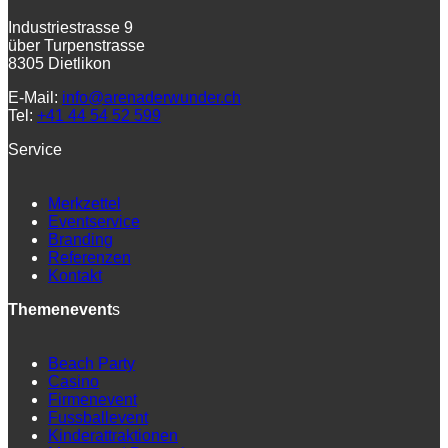
Industriestrasse 9
über Turpenstrasse
8305 Dietlikon
E-Mail:
info@arenaderwunder.ch
Tel:
+41 44 54 52 599
Service
Merkzettel
Eventservice
Branding
Referenzen
Kontakt
Themenevent
s
Beach Party
Casino
Firmenevent
Fussballevent
Kinderattraktionen