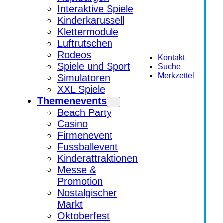
Interaktive Spiele
Kinderkarussell
Klettermodule
Luftrutschen
Rodeos
Kontakt
Spiele und Sport
Suche
Merkzettel
Simulatoren
XXL Spiele
Themenevents
Beach Party
Casino
Firmenevent
Fussballevent
Kinderattraktionen
Messe &
Promotion
Nostalgischer
Markt
Oktoberfest