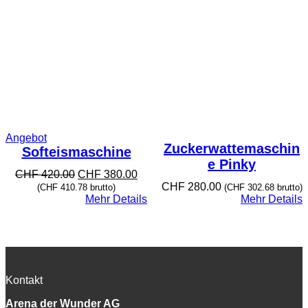
Produkt
Angebot
Zuckerwattemaschin
im
Softeismaschine
Angebot
e Pinky
Ursprünglicher
Aktueller
CHF
420.00
CHF
380.00
Preis
Preis
CHF
280.00
(
CHF
410.78
brutto)
(
CHF
302.68
brutto)
war:
ist:
Mehr Details
Mehr Details
CHF 420.00
CHF 380.00.
Kontakt
Arena der Wunder AG