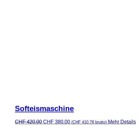
Softeismaschine
Ursprünglicher
Aktueller
CHF
420.00
CHF
380.00
Mehr Details
(
CHF
410.78
brutto)
Preis
Preis
war:
ist:
CHF 420.00
CHF 380.00.