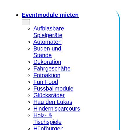
Zum
Inhalt
Eventmodule mieten
springen
Aufblasbare
Spielgeräte
Automaten
Buden und
Stände
Dekoration
Fahrgeschäfte
Fotoaktion
Fun Food
Fussballmodule
Glücksräder
Hau den Lukas
Hindernisparcours
Holz- &
Tischspiele
Hüpfburgen