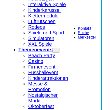
Interaktive Spiele
Kinderkarussell
Klettermodule
Luftrutschen
Rodeos
Kontakt
Spiele und Sport
Suche
Merkzettel
Simulatoren
XXL Spiele
Themenevents
Beach Party
Casino
Firmenevent
Fussballevent
Kinderattraktionen
Messe &
Promotion
Nostalgischer
Markt
Oktoberfest