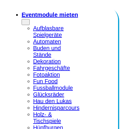
Zum
Inhalt
Eventmodule mieten
springen
Aufblasbare
Spielgeräte
Automaten
Buden und
Stände
Dekoration
Fahrgeschäfte
Fotoaktion
Fun Food
Fussballmodule
Glücksräder
Hau den Lukas
Hindernisparcours
Holz- &
Tischspiele
Hüpfburgen