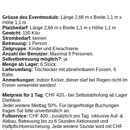
Grösse des Eventmoduls:
Länge 2,66 m x Breite 1,1 m x
Höhe 1,1 m
Platzbedarf:
Länge 2,66 m x Breite 1,1 m x Höhe 1,1 m
Gewicht:
150 Kilo
Strombedarf:
keinen
Betreuung:
1 Person
Zielgruppe:
Kinder und Erwachsene
Anzahl der Benutzer:
Maximal 8 Personen.
Selbstbetreuung möglich?:
ja
Menge ab Lager:
6 Stück.
Lieferumfang:
Tischkicker mit abnehmbaren Füssen, 6
Bälle.
Anmerkungen:
Indoor Kicker, dieser darf bei Regen nicht im
Freien verwendet werden!
Mietpreis für 1 Tag:
CHF 420.- bei Selbstabholung ab Lager
Dietlikon
Jeder weitere Miettag 50%. Für längerfristige Buchungen
fragen Sie bitte unverbindlich an.
Fullservice:
CHF 400.- zusätzlich pro Tag inklusive Auf- &
Abbau, Betreuung bis zu 6 Stunden Aktionszeit und
Haftpflichtversicherung. Jede weitere Stunde wird mit CHF