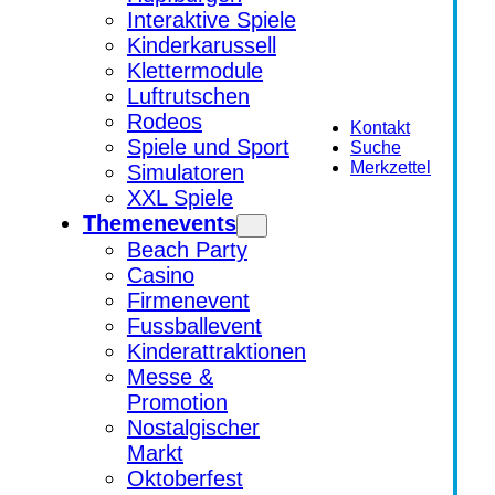
Interaktive Spiele
Kinderkarussell
Klettermodule
Luftrutschen
Rodeos
Kontakt
Spiele und Sport
Suche
Merkzettel
Simulatoren
XXL Spiele
Themenevents
Beach Party
Casino
Firmenevent
Fussballevent
Kinderattraktionen
Messe &
Promotion
Nostalgischer
Markt
Oktoberfest