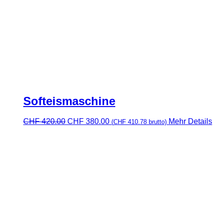
Softeismaschine
Ursprünglicher
Aktueller
CHF
420.00
CHF
380.00
Mehr Details
(
CHF
410.78
brutto)
Preis
Preis
war:
ist:
CHF 420.00
CHF 380.00.