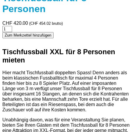
Personen
CHF
420.00
(
CHF
454.02
brutto)
Tischfussball
für
Zum Merkzettel hinzufügen
8
Personen
Menge
Tischfussball XXL für 8 Personen
mieten
Hier macht Tischfussball doppelten Spass! Denn anders als
beim klassischen Fussballtisch für maximal 4 Personen
finden hier bis zu 8 Spieler Platz. Auf einer imposanten
Länge von 3 m verfügt unser Tischfussball für 8 Personen
über insgesamt 16 Stangen, an denen sich die Kontrahenten
beharken, bis eine Mannschaft zehn Tore erzielt hat. Für alle
Beteiligten ist das ein Riesenspass, bei dem auch die
Zuschauer voll auf ihre Kosten kommen.
Unabhängig davon, was für eine Veranstaltung Sie planen,
bieten Sie Ihren Gästen mit dem Tischfussball für 8 Personen
eine Attraktion im XXL-Format, bei der jeder gerne mitmacht.