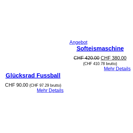
Produkt
Angebot
im
Softeismaschine
Angebot
Ursprünglicher
Akt
CHF
420.00
CHF
380.00
Preis
Pre
(
CHF
410.78
brutto)
war:
ist:
Mehr Details
CHF 420.00
CH
Glücksrad Fussball
CHF
90.00
(
CHF
97.29
brutto)
Mehr Details