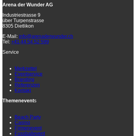
Arena der Wunder AG
Industriestrasse 9
über Turpenstrasse
8305 Dietlikon
E-Mail:
info@arenaderwunder.ch
Tel:
+41 44 54 52 599
Service
Merkzettel
Eventservice
Branding
Referenzen
Kontakt
Themenevent
s
Beach Party
Casino
Firmenevent
Fussballevent