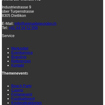
Industriestrasse 9
über Turpenstrasse
8305 Dietlikon
E-Mail:
info@arenaderwunder.ch
Tel:
+41 44 54 52 599
Service
Merkzettel
Eventservice
Branding
Referenzen
Kontakt
Themenevent
s
Beach Party
Casino
Firmenevent
Fussballevent
Kinderattraktionen