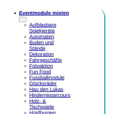
Zum
Inhalt
Eventmodule mieten
springen
Aufblasbare
Spielgeräte
Automaten
Buden und
Stände
Dekoration
Fahrgeschäfte
Fotoaktion
Fun Food
Fussballmodule
Glücksräder
Hau den Lukas
Hindernisparcours
Holz- &
Tischspiele
Hüpfburgen