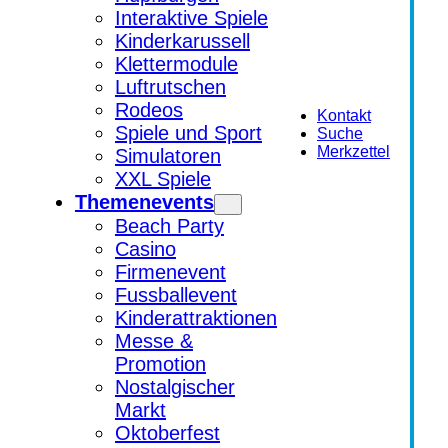
Interaktive Spiele
Kinderkarussell
Klettermodule
Luftrutschen
Rodeos
Kontakt
Spiele und Sport
Suche
Merkzettel
Simulatoren
XXL Spiele
Themenevents
Beach Party
Casino
Firmenevent
Fussballevent
Kinderattraktionen
Messe &
Promotion
Nostalgischer
Markt
Oktoberfest