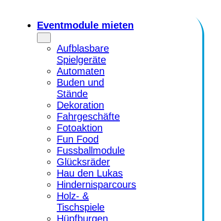
Zum
Inhalt
Eventmodule mieten
springen
Aufblasbare
Spielgeräte
Automaten
Buden und
Stände
Dekoration
Fahrgeschäfte
Fotoaktion
Fun Food
Fussballmodule
Glücksräder
Hau den Lukas
Hindernisparcours
Holz- &
Tischspiele
Hüpfburgen