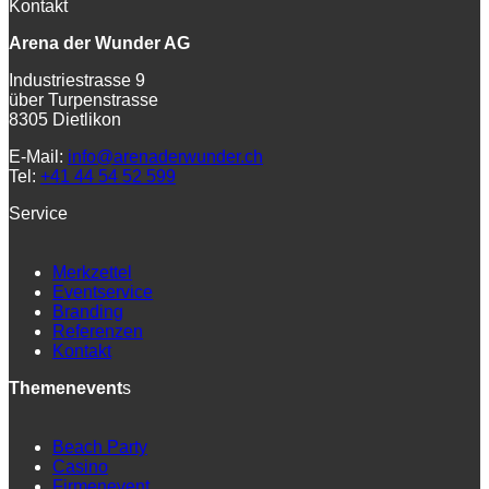
Kontakt
Arena der Wunder AG
Industriestrasse 9
über Turpenstrasse
8305 Dietlikon
E-Mail:
info@arenaderwunder.ch
Tel:
+41 44 54 52 599
Service
Merkzettel
Eventservice
Branding
Referenzen
Kontakt
Themenevent
s
Beach Party
Casino
Firmenevent