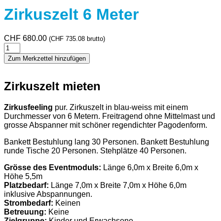
Zirkuszelt 6 Meter
CHF
680.00
(
CHF
735.08
brutto)
Zirkuszelt
6
Zum Merkzettel hinzufügen
Meter
Menge
Zirkuszelt mieten
Zirkusfeeling
pur. Zirkuszelt in blau-weiss mit einem
Durchmesser von 6 Metern. Freitragend ohne Mittelmast und
grosse Abspanner mit schöner regendichter Pagodenform.
Bankett Bestuhlung lang 30 Personen. Bankett Bestuhlung
runde Tische 20 Personen. Stehplätze 40 Personen.
Grösse des Eventmoduls:
Länge 6,0m x Breite 6,0m x
Höhe 5,5m
Platzbedarf:
Länge 7,0m x Breite 7,0m x Höhe 6,0m
inklusive Abspannungen.
Strombedarf:
Keinen
Betreuung:
Keine
Zielgruppe:
Kinder und Erwachsene