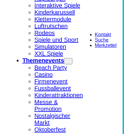
Interaktive Spiele
Kinderkarussell
Klettermodule
Luftrutschen
Rodeos
Kontakt
Spiele und Sport
Suche
Merkzettel
Simulatoren
XXL Spiele
Themenevents
Beach Party
Casino
Firmenevent
Fussballevent
Kinderattraktionen
Messe &
Promotion
Nostalgischer
Markt
Oktoberfest