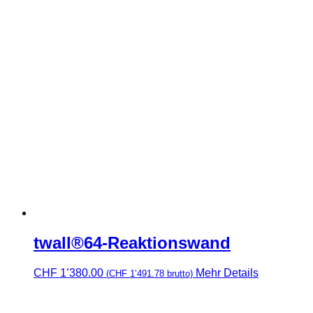
twall®64-Reaktionswand
CHF
1’380.00
Mehr Details
(
CHF
1’491.78
brutto)