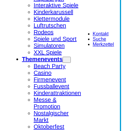
Interaktive Spiele
Kinderkarussell
Klettermodule
Luftrutschen
Rodeos
Kontakt
Spiele und Sport
Suche
Merkzettel
Simulatoren
XXL Spiele
Themenevents
Beach Party
Casino
Firmenevent
Fussballevent
Kinderattraktionen
Messe &
Promotion
Nostalgischer
Markt
Oktoberfest