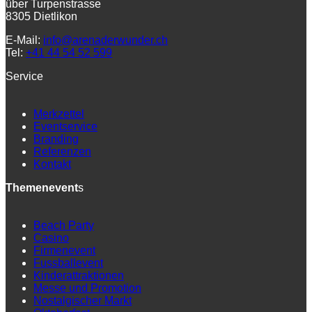
über Turpenstrasse
8305 Dietlikon
E-Mail:
info@arenaderwunder.ch
Tel:
+41 44 54 52 599
Service
Merkzettel
Eventservice
Branding
Referenzen
Kontakt
Themenevent
s
Beach Party
Casino
Firmenevent
Fussballevent
Kinderattraktionen
Messe und Promotion
Nostalgischer Markt