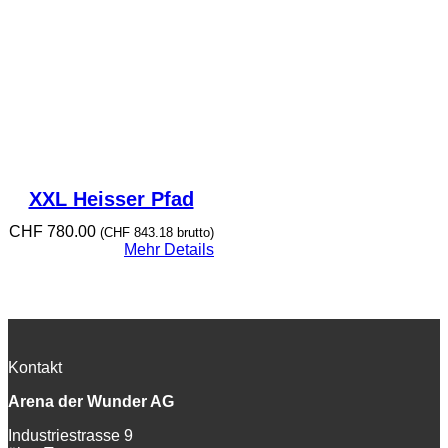
XXL Heisser Pfad
CHF
780.00
(
CHF
843.18
brutto)
Mehr Details
Kontakt
Arena der Wunder AG
Industriestrasse 9