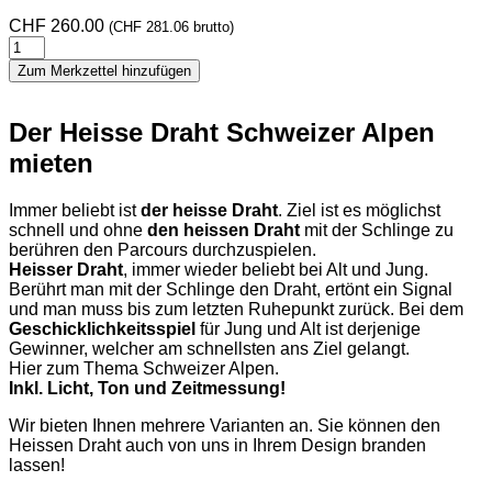
CHF
260.00
(
CHF
281.06
brutto)
Der
heisse
Zum Merkzettel hinzufügen
Draht
Alpen
Menge
Der Heisse Draht Schweizer Alpen
mieten
Immer beliebt ist
der heisse Draht
. Ziel ist es möglichst
schnell und ohne
den heissen Draht
mit der Schlinge zu
berühren den Parcours durchzuspielen.
Heisser Draht
, immer wieder beliebt bei Alt und Jung.
Berührt man mit der Schlinge den Draht, ertönt ein Signal
und man muss bis zum letzten Ruhepunkt zurück. Bei dem
Geschicklichkeitsspiel
für Jung und Alt ist derjenige
Gewinner, welcher am schnellsten ans Ziel gelangt.
Hier zum Thema Schweizer Alpen.
Inkl. Licht, Ton und Zeitmessung!
Wir bieten Ihnen mehrere Varianten an. Sie können den
Heissen Draht auch von uns in Ihrem Design branden
lassen!