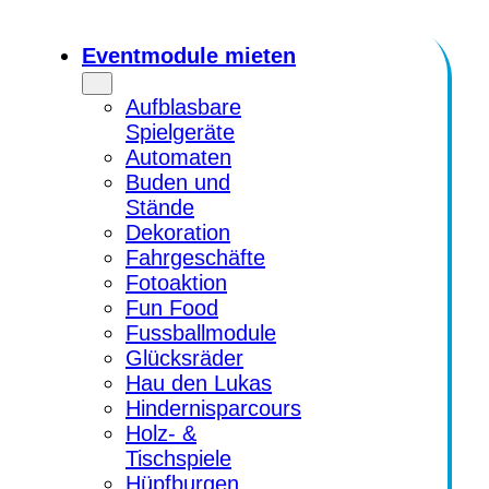
Zum
Inhalt
Eventmodule mieten
springen
Aufblasbare
Spielgeräte
Automaten
Buden und
Stände
Dekoration
Fahrgeschäfte
Fotoaktion
Fun Food
Fussballmodule
Glücksräder
Hau den Lukas
Hindernisparcours
Holz- &
Tischspiele
Hüpfburgen