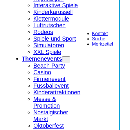
Interaktive Spiele
Kinderkarussell
Klettermodule
Luftrutschen
Rodeos
Kontakt
Spiele und Sport
Suche
Merkzettel
Simulatoren
XXL Spiele
Themenevents
Beach Party
Casino
Firmenevent
Fussballevent
Kinderattraktionen
Messe &
Promotion
Nostalgischer
Markt
Oktoberfest