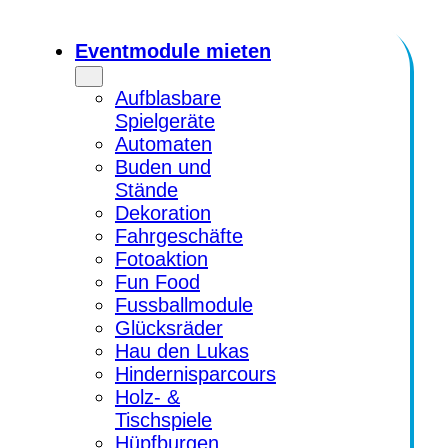
Zum
Inhalt
Eventmodule mieten
springen
Aufblasbare
Spielgeräte
Automaten
Buden und
Stände
Dekoration
Fahrgeschäfte
Fotoaktion
Fun Food
Fussballmodule
Glücksräder
Hau den Lukas
Hindernisparcours
Holz- &
Tischspiele
Hüpfburgen