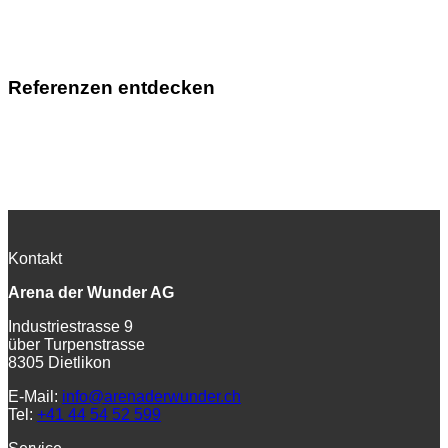
Referenzen entdecken
Kontakt
Arena der Wunder AG
Industriestrasse 9
über Turpenstrasse
8305 Dietlikon
E-Mail:
info@arenaderwunder.ch
Tel:
+41 44 54 52 599