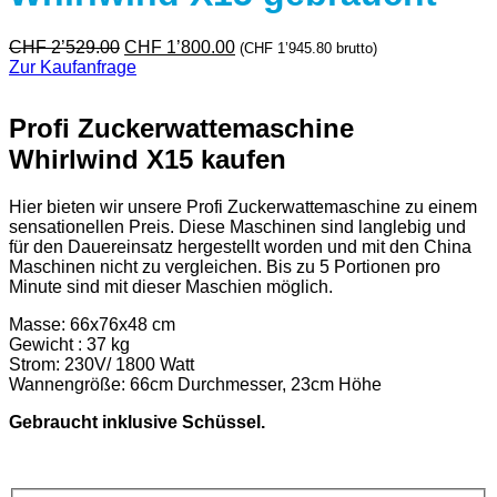
Ursprünglicher
Aktueller
CHF
2’529.00
CHF
1’800.00
(
CHF
1’945.80
brutto)
Preis
Preis
Zur Kaufanfrage
war:
ist:
CHF 2'529.00
CHF 1'800.00.
Profi Zuckerwattemaschine
Whirlwind X15 kaufen
Hier bieten wir unsere Profi Zuckerwattemaschine zu einem
sensationellen Preis. Diese Maschinen sind langlebig und
für den Dauereinsatz hergestellt worden und mit den China
Maschinen nicht zu vergleichen. Bis zu 5 Portionen pro
Minute sind mit dieser Maschien möglich.
Masse: 66x76x48 cm
Gewicht : 37 kg
Strom: 230V/ 1800 Watt
Wannengröße: 66cm Durchmesser, 23cm Höhe
Gebraucht inklusive Schüssel.