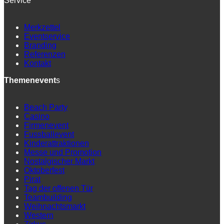
Service
Merkzettel
Eventservice
Branding
Referenzen
Kontakt
Themenevent
s
Beach Party
Casino
Firmenevent
Fussballevent
Kinderattraktionen
Messe und Promotion
Nostalgischer Markt
Oktoberfest
Pirat
Tag der offenen Tür
Teambuilding
Weihnachtsmarkt
Western