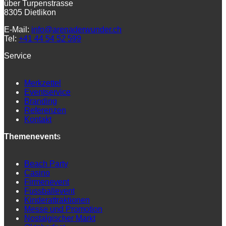
über Turpenstrasse
8305 Dietlikon
E-Mail:
info@arenaderwunder.ch
Tel:
+41 44 54 52 599
Service
Merkzettel
Eventservice
Branding
Referenzen
Kontakt
Themenevent
s
Beach Party
Casino
Firmenevent
Fussballevent
Kinderattraktionen
Messe und Promotion
Nostalgischer Markt