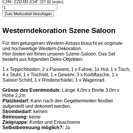
CHF
220.00
(
CHF
237.82
brutto)
Westerndekoration
Saloon
Zum Merkzettel hinzufügen
Menge
Westerndekoration Szene Saloon
Für den gelungenen Western-Anlass braucht es originale
und hochwertige Western-Dekoration.
Hier bieten wir Ihnen unseren Szene-Saloon. Das Set
besteht aus folgenden Deko-Objekten:
1 x Teppichboden, 2 x Paravent, 1 x Fahne, 1x Hut, 1 x Tisch,
4 x Stuhl, 1 x Tischset, 1 x Gewehr, 3 x Korbflasche, 1 x
Saloon Schild, 1 x Rinderschädel, 1 x Wagenrad.
Grösse des Eventmoduls:
Länge 4,0m x Breite 3,0m x
Höhe 2,2m
Platzbedarf:
Kann nach den Gegebenheiten flexibel
aufgestellt und dekoriert werden.
Strombedarf:
keinen
Betreuung:
keine
Zielgruppe:
Kinder und Erwachsene
Selbstbetreuung möglich?:
Ja