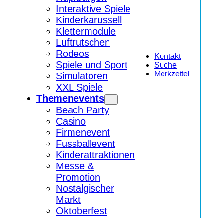
Interaktive Spiele
Kinderkarussell
Klettermodule
Luftrutschen
Rodeos
Kontakt
Spiele und Sport
Suche
Merkzettel
Simulatoren
XXL Spiele
Themenevents
Beach Party
Casino
Firmenevent
Fussballevent
Kinderattraktionen
Messe &
Promotion
Nostalgischer
Markt
Oktoberfest