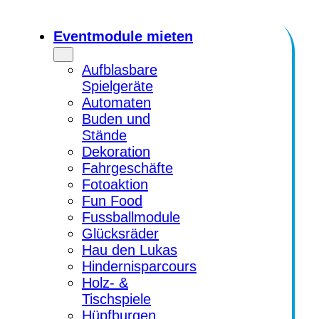
Zum
Inhalt
Eventmodule mieten
springen
Aufblasbare
Spielgeräte
Automaten
Buden und
Stände
Dekoration
Fahrgeschäfte
Fotoaktion
Fun Food
Fussballmodule
Glücksräder
Hau den Lukas
Hindernisparcours
Holz- &
Tischspiele
Hüpfburgen