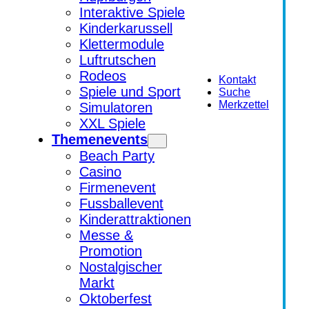
Interaktive Spiele
Kinderkarussell
Klettermodule
Luftrutschen
Rodeos
Kontakt
Spiele und Sport
Suche
Merkzettel
Simulatoren
XXL Spiele
Themenevents
Beach Party
Casino
Firmenevent
Fussballevent
Kinderattraktionen
Messe &
Promotion
Nostalgischer
Markt
Oktoberfest