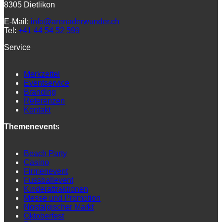
8305 Dietlikon
E-Mail:
info@arenaderwunder.ch
Tel:
+41 44 54 52 599
Service
Merkzettel
Eventservice
Branding
Referenzen
Kontakt
Themenevent
s
Beach Party
Casino
Firmenevent
Fussballevent
Kinderattraktionen
Messe und Promotion
Nostalgischer Markt
Oktoberfest