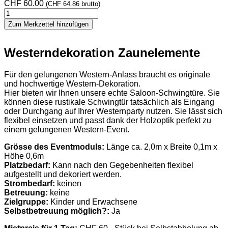
CHF
60.00
(
CHF
64.86
brutto)
Western
Deko
Zum Merkzettel hinzufügen
Zaunelemente
Menge
Westerndekoration Zaunelemente
Für den gelungenen Western-Anlass braucht es originale
und hochwertige Western-Dekoration.
Hier bieten wir Ihnen unsere echte Saloon-Schwingtüre.
Sie
können diese rustikale Schwingtür tatsächlich als Eingang
oder Durchgang auf Ihrer Westernparty nutzen. Sie lässt sich
flexibel einsetzen und passt dank der Holzoptik perfekt zu
einem gelungenen Western-Event.
Grösse des Eventmoduls:
Länge ca. 2,0m x Breite 0,1m x
Höhe 0,6m
Platzbedarf:
Kann nach den Gegebenheiten flexibel
aufgestellt und dekoriert werden.
Strombedarf:
keinen
Betreuung:
keine
Zielgruppe:
Kinder und Erwachsene
Selbstbetreuung möglich?:
Ja