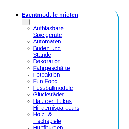
Zum
Inhalt
Eventmodule mieten
springen
Aufblasbare
Spielgeräte
Automaten
Buden und
Stände
Dekoration
Fahrgeschäfte
Fotoaktion
Fun Food
Fussballmodule
Glücksräder
Hau den Lukas
Hindernisparcours
Holz- &
Tischspiele
Hüpfburgen