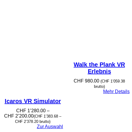
Walk the Plank VR
Erlebnis
CHF
980.00
(
CHF
1’059.38
brutto)
Mehr Details
Icaros VR Simulator
CHF
1’280.00
–
Preisspanne:
CHF
2’200.00
(
CHF
1’383.68
–
CHF 1’280.00
CHF
2’378.20
brutto)
bis
Zur Auswahl
CHF 2’200.00