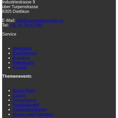
Industriestrasse 9
über Turpenstrasse
8305 Dietlikon
E-Mail:
info@arenaderwunder.ch
Tel:
+41 44 54 52 599
Service
Merkzettel
Eventservice
Branding
Referenzen
Kontakt
Themenevent
s
Beach Party
Casino
Firmenevent
Fussballevent
Kinderattraktionen
Messe und Promotion