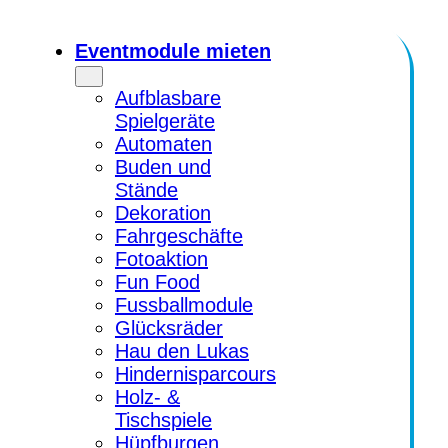
Zum
Inhalt
Eventmodule mieten
springen
Aufblasbare
Spielgeräte
Automaten
Buden und
Stände
Dekoration
Fahrgeschäfte
Fotoaktion
Fun Food
Fussballmodule
Glücksräder
Hau den Lukas
Hindernisparcours
Holz- &
Tischspiele
Hüpfburgen