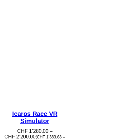
Icaros Race VR
Simulator
CHF
1’280.00
–
Preisspanne:
CHF
2’200.00
(
CHF
1’383.68
–