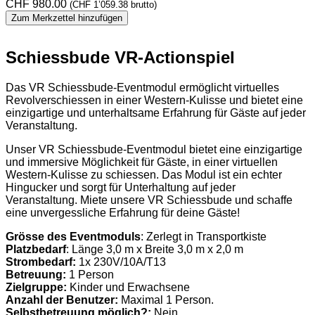
CHF
980.00
(
CHF
1’059.38
brutto)
Zum Merkzettel hinzufügen
Schiessbude VR-Actionspiel
Das VR Schiessbude-Eventmodul ermöglicht virtuelles
Revolverschiessen in einer Western-Kulisse und bietet eine
einzigartige und unterhaltsame Erfahrung für Gäste auf jeder
Veranstaltung.
Unser VR Schiessbude-Eventmodul bietet eine einzigartige
und immersive Möglichkeit für Gäste, in einer virtuellen
Western-Kulisse zu schiessen. Das Modul ist ein echter
Hingucker und sorgt für Unterhaltung auf jeder
Veranstaltung. Miete unsere VR Schiessbude und schaffe
eine unvergessliche Erfahrung für deine Gäste!
Grösse des Eventmoduls
: Zerlegt in Transportkiste
Platzbedarf
: Länge 3,0 m x Breite 3,0 m x 2,0 m
Strombedarf:
1x 230V/10A/T13
Betreuung:
1 Person
Zielgruppe:
Kinder und Erwachsene
Anzahl der Benutzer:
Maximal 1 Person.
Selbstbetreuung möglich?:
Nein