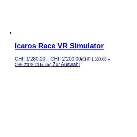
Icaros Race VR Simulator
Preisspanne:
CHF
1’280.00
–
CHF
2’200.00
(
CHF
1’383.68
–
CHF 1’280.00
Zur Auswahl
CHF
2’378.20
brutto)
bis
CHF 2’200.00