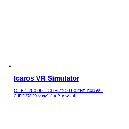
Icaros VR Simulator
Preisspanne:
CHF
1’280.00
–
CHF
2’200.00
(
CHF
1’383.68
–
CHF 1’280.00
Zur Auswahl
CHF
2’378.20
brutto)
bis
CHF 2’200.00