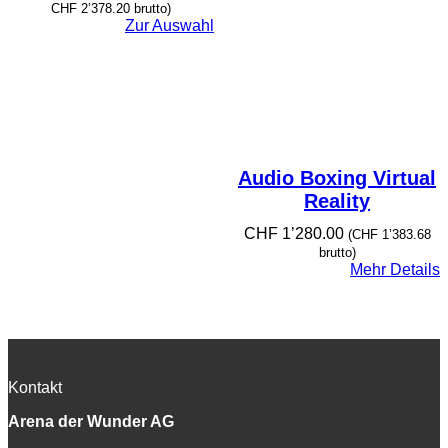
CHF 1’280.00
CHF
2’378.20
brutto)
bis
Zur Auswahl
CHF 2’200.00
Audio Boxing Virtual
Reality
CHF
1’280.00
(
CHF
1’383.68
brutto)
Mehr Details
Kontakt
Arena der Wunder AG