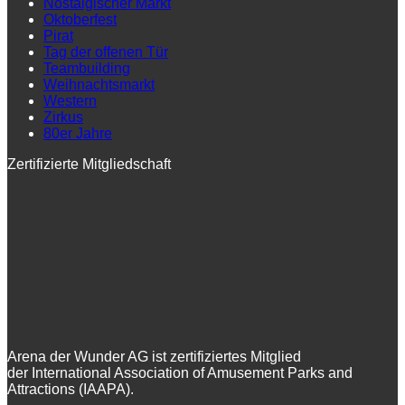
Nostalgischer Markt
Oktoberfest
Pirat
Tag der offenen Tür
Teambuilding
Weihnachtsmarkt
Western
Zirkus
80er Jahre
Zertifizierte Mitgliedschaft
Arena der Wunder AG ist zertifiziertes Mitglied
der International Association of Amusement Parks and
Attractions (IAAPA).