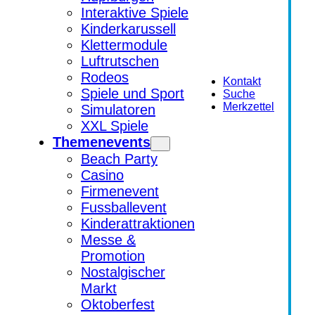
Interaktive Spiele
Kinderkarussell
Klettermodule
Luftrutschen
Rodeos
Kontakt
Spiele und Sport
Suche
Merkzettel
Simulatoren
XXL Spiele
Themenevents
Beach Party
Casino
Firmenevent
Fussballevent
Kinderattraktionen
Messe &
Promotion
Nostalgischer
Markt
Oktoberfest