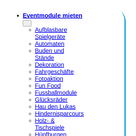
Zum
Inhalt
Eventmodule mieten
springen
Aufblasbare
Spielgeräte
Automaten
Buden und
Stände
Dekoration
Fahrgeschäfte
Fotoaktion
Fun Food
Fussballmodule
Glücksräder
Hau den Lukas
Hindernisparcours
Holz- &
Tischspiele
Hüpfburgen