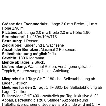
Grösse des Eventmoduls:
Länge 2,0 m x Breite 1,1 m x
Höhe 1,96 m
Platzbedarf:
Länge 2,0 m x Breite 2,0 m x Höhe 1,96
Strombedarf:
1 x 230V/10A/T13
Betreuung:
1 Person
Zielgruppe:
Kinder und Erwachsene
Anzahl der Benutzer:
Maximal 2 Personen.
Selbstbetreuung möglich?:
Ja
Gewicht:
180 Kilogramm
Menge ab lager:
2 Stück.
Lieferumfang:
Wand auf Rollen, Verlängerungskabel,
Teppich, Abgrenzungspfosten, Anleitung.
Mietpreis für 1 Tag:
CHF 1180.- bei Selbstabholung ab
Lager Dietlikon
Mietpreis für den 2. Tag:
CHF 880.- bei Selbstabholung ab
Lager Dietlikon.
Fullservice:
CHF 400.- zusätzlich pro Tag inklusive Auf /
Abbau, Betreuung bis zu 6 Stunden Aktionszeit und
Haftpflichtversicherung. Jede weitere Stunde wird mit CHF