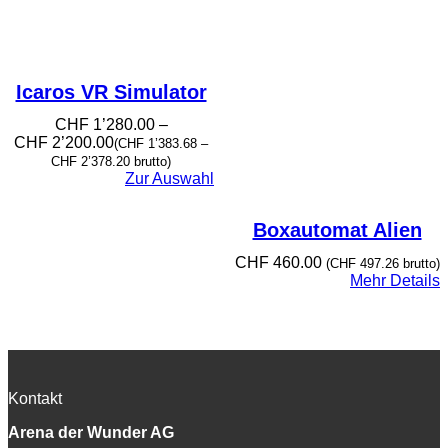
Icaros VR Simulator
CHF
1’280.00
–
Preisspanne:
CHF
2’200.00
(
CHF
1’383.68
–
CHF 1’280.00
CHF
2’378.20
brutto)
bis
Zur Auswahl
CHF 2’200.00
Boxautomat Alien
CHF
460.00
(
CHF
497.26
brutto)
Mehr Details
Kontakt
Arena der Wunder AG