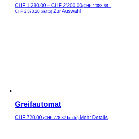
Preisspanne:
CHF
1’280.00
–
CHF
2’200.00
(
CHF
1’383.68
–
CHF 1’280.00
Zur Auswahl
CHF
2’378.20
brutto)
bis
CHF 2’200.00
Greifautomat
CHF
720.00
Mehr Details
(
CHF
778.32
brutto)