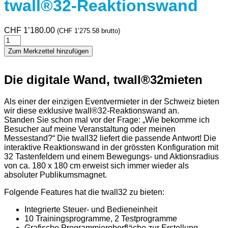
twall®32-Reaktionswand
CHF
1’180.00
(
CHF
1’275.58
brutto)
twall®32-
Reaktionswand
Zum Merkzettel hinzufügen
Menge
Die digitale Wand, twall®32mieten
Als einer der einzigen Eventvermieter in der Schweiz bieten
wir diese exklusive twall®32-Reaktionswand an.
Standen Sie schon mal vor der Frage: „Wie bekomme ich
Besucher auf meine Veranstaltung oder meinen
Messestand?“ Die twall32 liefert die passende Antwort! Die
interaktive Reaktionswand in der grössten Konfiguration mit
32 Tastenfeldern und einem Bewegungs- und Aktionsradius
von ca. 180 x 180 cm erweist sich immer wieder als
absoluter Publikumsmagnet.
Folgende Features hat die twall32 zu bieten:
Integrierte Steuer- und Bedieneinheit
10 Trainingsprogramme, 2 Testprogramme
Grafische Programmieroberfläche zur Erstellung