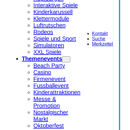
Interaktive Spiele
Kinderkarussell
Klettermodule
Luftrutschen
Rodeos
Kontakt
Spiele und Sport
Suche
Merkzettel
Simulatoren
XXL Spiele
Themenevents
Beach Party
Casino
Firmenevent
Fussballevent
Kinderattraktionen
Messe &
Promotion
Nostalgischer
Markt
Oktoberfest