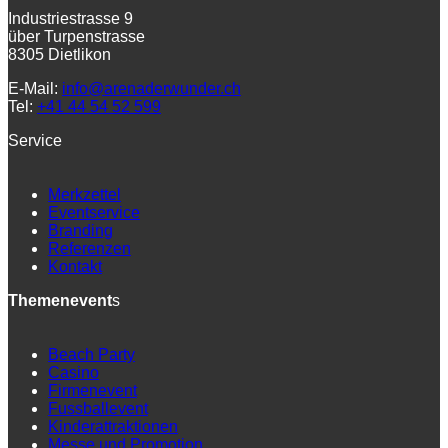
Industriestrasse 9
über Turpenstrasse
8305 Dietlikon
E-Mail:
info@arenaderwunder.ch
Tel:
+41 44 54 52 599
Service
Merkzettel
Eventservice
Branding
Referenzen
Kontakt
Themenevent
s
Beach Party
Casino
Firmenevent
Fussballevent
Kinderattraktionen
Messe und Promotion