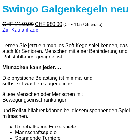
Swingo Galgenkegeln neu
Ursprünglicher
Aktueller
CHF
1’150.00
CHF
980.00
(
CHF
1’059.38
brutto)
Preis
Preis
Zur Kaufanfrage
war:
ist:
CHF 1'150.00
CHF 980.00.
Lernen Sie jetzt ein mobiles Soft-Kegelspiel kennen, das
auch für Senioren, Menschen mit einer Behinderung und
Rollstuhlfahrer geeignet ist.
Mitmachen kann jeder….
Die physische Belastung ist minimal und
selbst schwächere Jugendliche,
ältere Menschen oder Menschen mit
Bewegungseinschränkungen
und Rollstuhlfahrer können bei diesem spannenden Spiel
mitmachen.
Unterhaltsame Einzelspiele
Mannschaftsspiele
Spannende Turniere