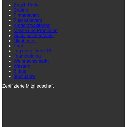
Beach Party
Casino
Firmenevent
Fussballevent
Kinderattraktionen
Messe und Promotion
Nostalgischer Markt
Oktoberfest
Pirat
Tag der offenen Tür
Teambuilding
Weihnachtsmarkt
Western
Zirkus
80er Jahre
Zertifizierte Mitgliedschaft