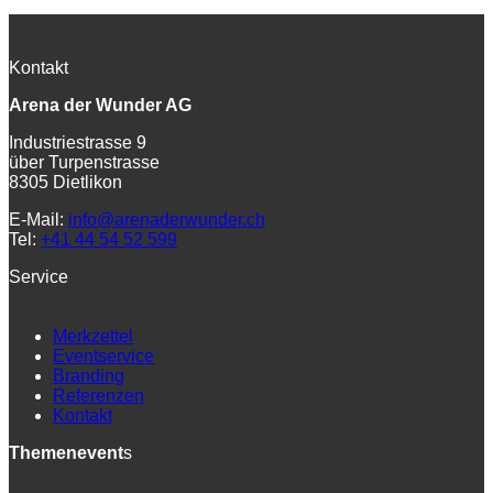
Kontakt
Arena der Wunder AG
Industriestrasse 9
über Turpenstrasse
8305 Dietlikon
E-Mail:
info@arenaderwunder.ch
Tel:
+41 44 54 52 599
Service
Merkzettel
Eventservice
Branding
Referenzen
Kontakt
Themenevent
s