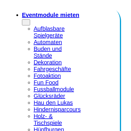
Zum
Inhalt
Eventmodule mieten
springen
Aufblasbare
Spielgeräte
Automaten
Buden und
Stände
Dekoration
Fahrgeschäfte
Fotoaktion
Fun Food
Fussballmodule
Glücksräder
Hau den Lukas
Hindernisparcours
Holz- &
Tischspiele
Hüpfburgen