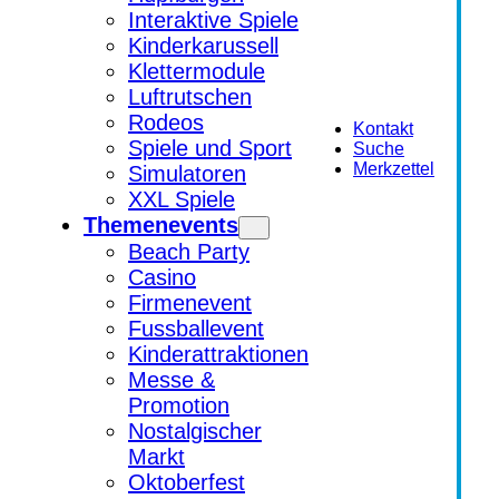
Interaktive Spiele
Kinderkarussell
Klettermodule
Luftrutschen
Rodeos
Kontakt
Spiele und Sport
Suche
Merkzettel
Simulatoren
XXL Spiele
Themenevents
Beach Party
Casino
Firmenevent
Fussballevent
Kinderattraktionen
Messe &
Promotion
Nostalgischer
Markt
Oktoberfest