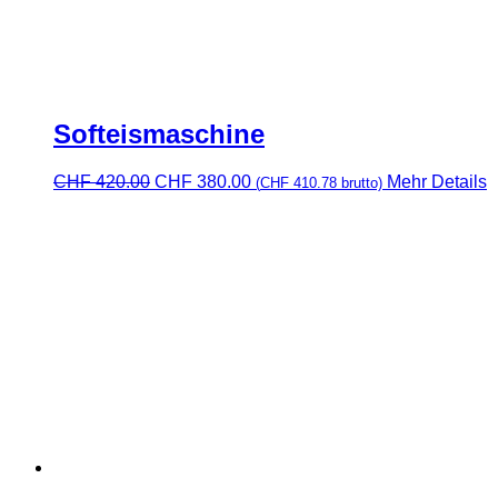
Softeismaschine
Ursprünglicher
Aktueller
CHF
420.00
CHF
380.00
Mehr Details
(
CHF
410.78
brutto)
Preis
Preis
war:
ist:
CHF 420.00
CHF 380.00.