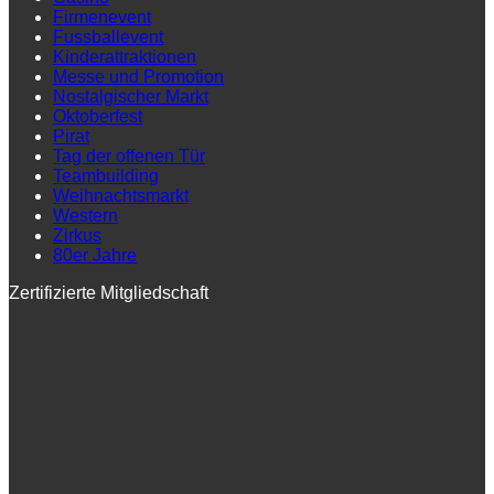
Firmenevent
Fussballevent
Kinderattraktionen
Messe und Promotion
Nostalgischer Markt
Oktoberfest
Pirat
Tag der offenen Tür
Teambuilding
Weihnachtsmarkt
Western
Zirkus
80er Jahre
Zertifizierte Mitgliedschaft