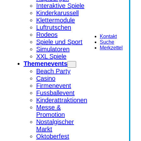
Interaktive Spiele
Kinderkarussell
Klettermodule
Luftrutschen
Rodeos
Kontakt
Spiele und Sport
Suche
Merkzettel
Simulatoren
XXL Spiele
Themenevents
Beach Party
Casino
Firmenevent
Fussballevent
Kinderattraktionen
Messe &
Promotion
Nostalgischer
Markt
Oktoberfest