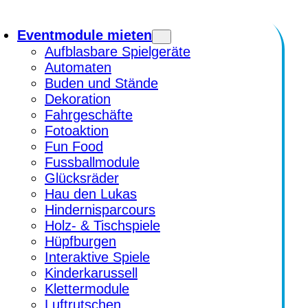
Eventmodule mieten
Aufblasbare Spielgeräte
Automaten
Buden und Stände
Dekoration
Fahrgeschäfte
Fotoaktion
Fun Food
Fussballmodule
Glücksräder
Hau den Lukas
Hindernisparcours
Holz- & Tischspiele
Hüpfburgen
Interaktive Spiele
Kinderkarussell
Klettermodule
Luftrutschen