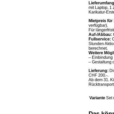
Lieferumfang
mit Laptop, 1
Karikatur-Erst
Mietpreis für
verfügbar).
Für längerfris
Auf-/Abbau:
C
Fullservice:
C
Stunden Aktio
berechnet.
Weitere Mögli
– Einbindung
– Gestaltung 
Lieferung:
Di
CHF 200.-.
Ab dem 31. Ki
Rücktransport
Variante
Set 
Das könn