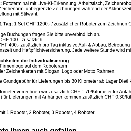
:
Fototerminal mit Live-KI-Erkennung, Arbeitstisch, Zeichenrobo
 Zeichenarm, unbegrenzte Zeichnungen während der Aktionszeit,
ellung mit Stilwahl.
 1 Tag:
1 Set CHF 1200.- / zusätzlicher Roboter zum Zeichnen 
tige Buchungen fragen Sie bitte unverbindlich an.
HF 100.- zusätzlich.
HF 400.- zusätzlich pro Tag inklusive Auf- & Abbau, Betreuung 
nszeit und Haftpflichtversicherung. Jede weitere Stunde wird m
chkeiten der Individualisierung:
 Firmenlogo auf dem Roboterarm
der Zeichenkarten mit Slogan, Logo oder Motto Rahmen.
e Grundgebühr für Lieferungen bis 30 Kilometer ab Lager Dietli
lometer verrechnen wir zusätzlich CHF 1.70/Kilometer für Anfah
 (für Lieferungen mit Anhänger kommen zusätzlich CHF 0.30/Ki
mit 1 Roboter, 2 Roboter, 3 Roboter, 4 Roboter
te Ihnen auch gefallen …