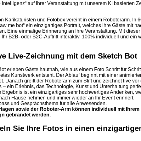
 Intelligenz“ auf Ihrer Veranstaltung mit unserem KI basierten 
on Karikaturisten und Fotobox vereint in einem Roboterarm. In
Draw me bot“ ein einzigartiges Portrait, welches Ihre Gäste mit 
. Eine einmalige Erinnerung an Ihre Veranstaltung. Mit dieser
d Ihr B2B- oder B2C-Auftritt interaktiv, 100% individuell und ein
ive Live-Zeichnung mit dem Sketch Bot
t erleben Gäste hautnah, wie aus einem Foto Schritt für Schrit
tes Kunstwerk entsteht. Der Ablauf beginnt mit einer animier
et. Danach greift der Roboterarm zum Stift und zeichnet live vo
 – ein Erlebnis, das Technologie, Kunst und Unterhaltung perfe
s Ergebnis ist ein einzigartiges sehr hochwertiges Andenken, w
nach Hause nehmen und immer wieder an Ihr Event erinnert.
Spass und Gesprächsthema für alle Anwesenden.
rlagen sowie der
Roboter-Arm können individuell mit Ihrem
n gebrandet werden.
ln Sie Ihre Fotos in einen einzigartige