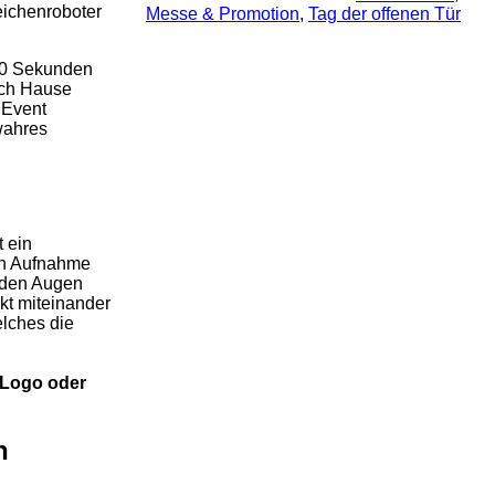
Zeichenroboter
Messe & Promotion
, 
Tag der offenen Tür
 60 Sekunden
nach Hause
 Event
 wahres
t ein
ten Aufnahme
r den Augen
kt miteinander
elches die
 Logo oder
n