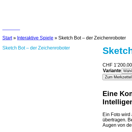
Kontakt
Start
»
Interaktive Spiele
»
Sketch Bot – der Zeichenroboter
Sketch Bot – der Zeichenroboter
Sketch
CHF
1’200.00
Variante
Sketch
Zum Merkzettel
Bot
–
der
Eine Kom
Zeichenrobote
Intellige
Menge
Ein Foto wir
übertragen. B
Augen von den