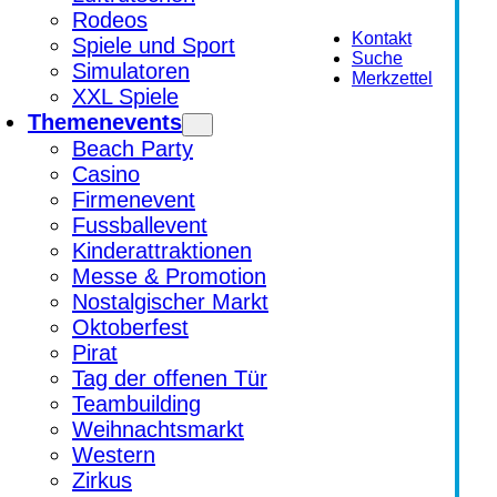
Rodeos
Kontakt
Spiele und Sport
Suche
Simulatoren
Merkzettel
XXL Spiele
Themenevents
Beach Party
Casino
Firmenevent
Fussballevent
Kinderattraktionen
Messe & Promotion
Nostalgischer Markt
Oktoberfest
Pirat
Tag der offenen Tür
Teambuilding
Weihnachtsmarkt
Western
Zirkus