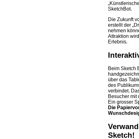
„Künstlerische
SketchBot.
Die Zukunft v
erstellt der „
nehmen können
Attraktion wir
Erlebnis.
Interakt
Beim Sketch Bo
handgezeichne
über das Tabl
des Publikums
verbindet. Da
Besucher mit 
Ein grosser 
Die Papiervo
Wunschdesig
Verwande
Sketch!