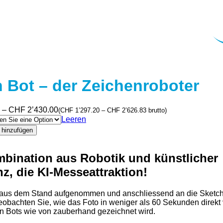
 Bot – der Zeichenroboter
Preisspanne:
–
CHF
2’430.00
(
CHF
1’297.20
–
CHF
2’626.83
brutto)
CHF 1’200.00
Leeren
bis
 hinzufügen
CHF 2’430.00
bination aus Robotik und künstlicher
r
nz, die KI-Messeattraktion!
d aus dem Stand aufgenommen und anschliessend an die Sketc
eobachten Sie, wie das Foto in weniger als 60 Sekunden direkt 
 Bots wie von zauberhand gezeichnet wird.