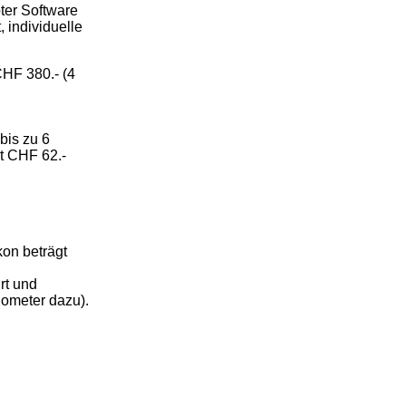
ter Software
 individuelle
CHF 380.- (4
bis zu 6
it CHF 62.-
kon beträgt
rt und
lometer dazu).