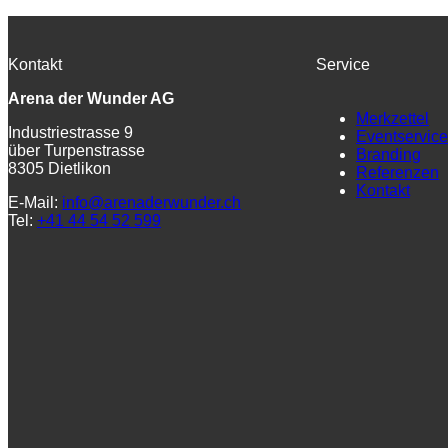
Kontakt
Service
Arena der Wunder AG
Merkzettel
Industriestrasse 9
Eventservice
über Turpenstrasse
Branding
8305 Dietlikon
Referenzen
Kontakt
E-Mail:
info@arenaderwunder.ch
Tel:
+41 44 54 52 599