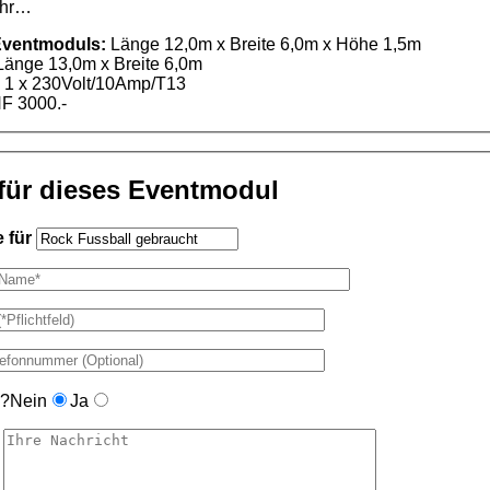
ehr…
Eventmoduls:
Länge 12,0m x Breite 6,0m x Höhe 1,5m
änge 13,0m x Breite 6,0m
:
1 x 230Volt/10Amp/T13
F 3000.-
für dieses Eventmodul
 für
g?
Nein
Ja