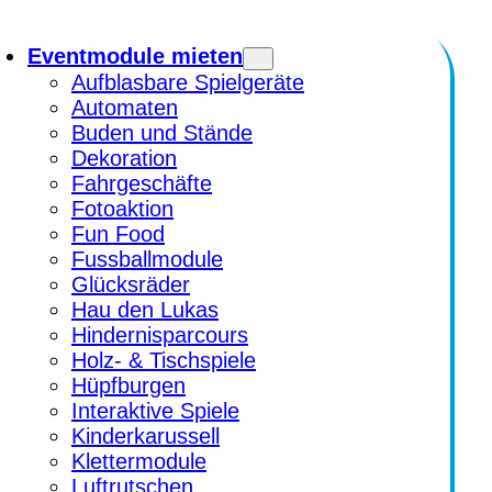
Eventmodule mieten
Aufblasbare Spielgeräte
Automaten
Buden und Stände
Dekoration
Fahrgeschäfte
Fotoaktion
Fun Food
Fussballmodule
Glücksräder
Hau den Lukas
Hindernisparcours
Holz- & Tischspiele
Hüpfburgen
Interaktive Spiele
Kinderkarussell
Klettermodule
Luftrutschen