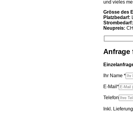
und vieles m
Grösse des 
Platzbedarf:
L
Strombedarf
Neupreis:
CH
Anfrage 
Einzelanfrage
Ihr Name *
E-Mail*
Telefon
Inkl. Lieferun