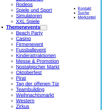
Rodeos
Kontakt
Spiele und Sport
Suche
Simulatoren
Merkzettel
XXL Spiele
Themenevents
Beach Party
Casino
Firmenevent
Fussballevent
Kinderattraktionen
Messe & Promotion
Nostalgischer Markt
Oktoberfest
Pirat
Tag der offenen Tür
Teambuilding
Weihnachtsmarkt
Western
Zirkus