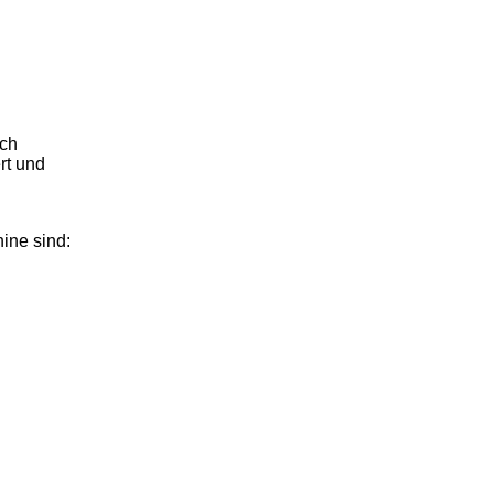
ich
rt und
ine sind: