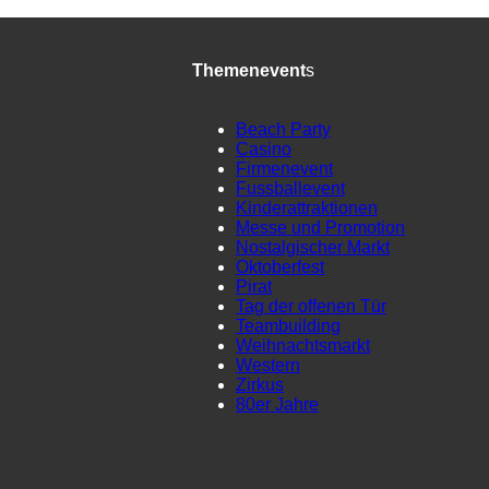
Themenevent
s
Beach Party
Casino
Firmenevent
Fussballevent
Kinderattraktionen
Messe und Promotion
Nostalgischer Markt
Oktoberfest
Pirat
Tag der offenen Tür
Teambuilding
Weihnachtsmarkt
Western
Zirkus
80er Jahre