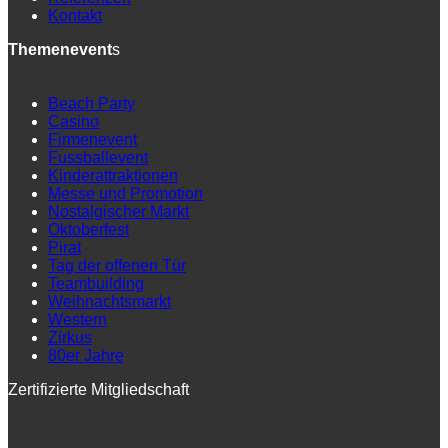
Kontakt
Themenevent
s
Beach Party
Casino
Firmenevent
Fussballevent
Kinderattraktionen
Messe und Promotion
Nostalgischer Markt
Oktoberfest
Pirat
Tag der offenen Tür
Teambuilding
Weihnachtsmarkt
Western
Zirkus
80er Jahre
Zertifizierte Mitgliedschaft