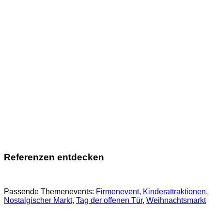
Referenzen entdecken
Passende Themenevents:
Firmenevent
, 
Kinderattraktionen
, 
Nostalgischer Markt
, 
Tag der offenen Tür
, 
Weihnachtsmarkt