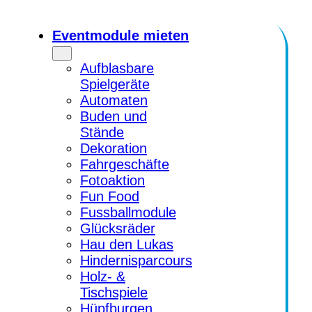
Zum
Inhalt
Eventmodule mieten
springen
Aufblasbare
Spielgeräte
Automaten
Buden und
Stände
Dekoration
Fahrgeschäfte
Fotoaktion
Fun Food
Fussballmodule
Glücksräder
Hau den Lukas
Hindernisparcours
Holz- &
Tischspiele
Hüpfburgen