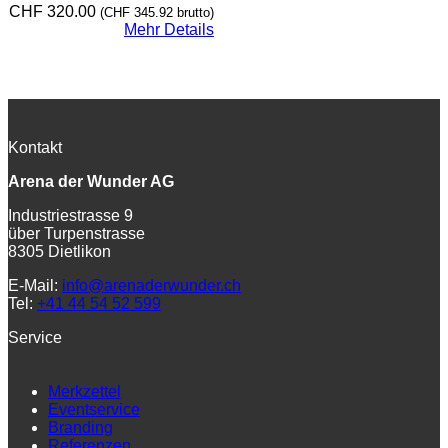
CHF
320.00
(
CHF
345.92
brutto)
Mehr Details
Kontakt
Arena der Wunder AG
Industriestrasse 9
über Turpenstrasse
8305 Dietlikon
E-Mail:
info@arenaderwunder.ch
Tel:
+41 44 54 52 599
Service
Merkzettel
Eventservice
Branding
Referenzen