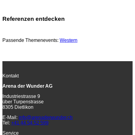
Referenzen entdecken
Passende Themenevents:
Western
Kontakt
Arena der Wunder AG
Industriestrasse 9
über Turpenstrasse
8305 Dietlikon
E-Mail:
info@arenaderwunder.ch
Tel:
+41 44 54 52 599
Service