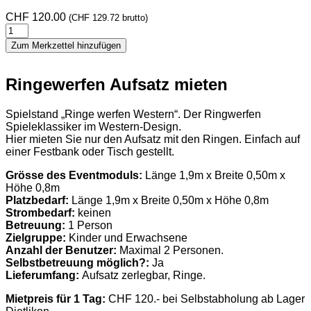
CHF
120.00
(
CHF
129.72
brutto)
Ringewerfen
Aufsatz
Zum Merkzettel hinzufügen
Western
Menge
Ringewerfen Aufsatz mieten
Spielstand „Ringe werfen Western“. Der Ringwerfen
Spieleklassiker im Western-Design.
Hier mieten Sie nur den Aufsatz mit den Ringen. Einfach auf
einer Festbank oder Tisch gestellt.
Grösse des Eventmoduls:
Länge 1,9m x Breite 0,50m x
Höhe 0,8m
Platzbedarf:
Länge 1,9m x Breite 0,50m x Höhe 0,8m
Strombedarf:
keinen
Betreuung:
1 Person
Zielgruppe:
Kinder und Erwachsene
Anzahl der Benutzer:
Maximal 2 Personen.
Selbstbetreuung möglich?:
Ja
Lieferumfang:
Aufsatz zerlegbar, Ringe.
Mietpreis für 1 Tag:
CHF 120.- bei Selbstabholung ab Lager