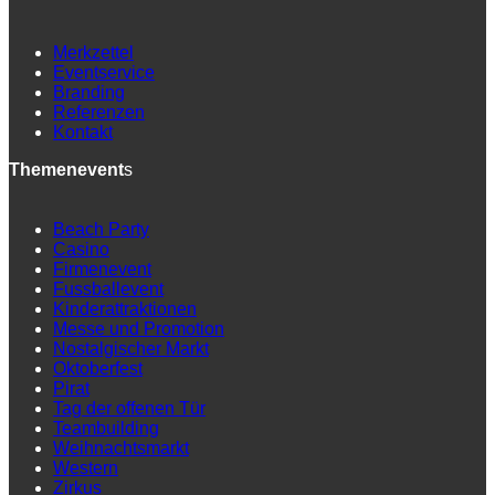
Merkzettel
Eventservice
Branding
Referenzen
Kontakt
Themenevent
s
Beach Party
Casino
Firmenevent
Fussballevent
Kinderattraktionen
Messe und Promotion
Nostalgischer Markt
Oktoberfest
Pirat
Tag der offenen Tür
Teambuilding
Weihnachtsmarkt
Western
Zirkus