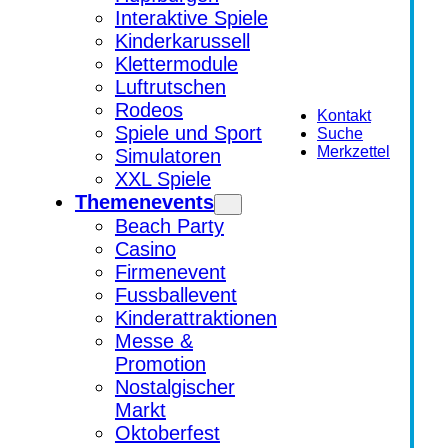
Interaktive Spiele
Kinderkarussell
Klettermodule
Luftrutschen
Rodeos
Kontakt
Spiele und Sport
Suche
Merkzettel
Simulatoren
XXL Spiele
Themenevents
Beach Party
Casino
Firmenevent
Fussballevent
Kinderattraktionen
Messe &
Promotion
Nostalgischer
Markt
Oktoberfest