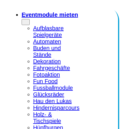
Zum
Inhalt
Eventmodule mieten
springen
Aufblasbare
Spielgeräte
Automaten
Buden und
Stände
Dekoration
Fahrgeschäfte
Fotoaktion
Fun Food
Fussballmodule
Glücksräder
Hau den Lukas
Hindernisparcours
Holz- &
Tischspiele
Hüpfburgen