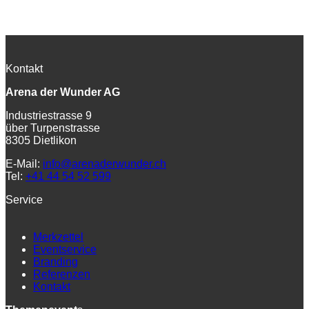
Kontakt
Arena der Wunder AG
Industriestrasse 9
über Turpenstrasse
8305 Dietlikon
E-Mail:
info@arenaderwunder.ch
Tel:
+41 44 54 52 599
Service
Merkzettel
Eventservice
Branding
Referenzen
Kontakt