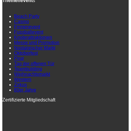
Themenevent
s
Beach Party
Casino
Firmenevent
Fussballevent
Kinderattraktionen
Messe und Promotion
Nostalgischer Markt
Oktoberfest
Pirat
Tag der offenen Tür
Teambuilding
Weihnachtsmarkt
Western
Zirkus
80er Jahre
Zertifizierte Mitgliedschaft