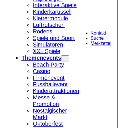
Interaktive Spiele
Kinderkarussell
Klettermodule
Luftrutschen
Rodeos
Kontakt
Spiele und Sport
Suche
Merkzettel
Simulatoren
XXL Spiele
Themenevents
Beach Party
Casino
Firmenevent
Fussballevent
Kinderattraktionen
Messe &
Promotion
Nostalgischer
Markt
Oktoberfest