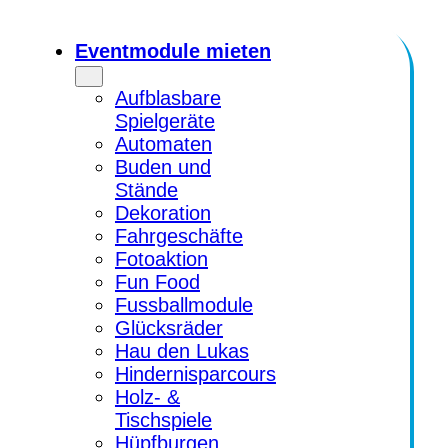
Zum
Inhalt
Eventmodule mieten
springen
Aufblasbare
Spielgeräte
Automaten
Buden und
Stände
Dekoration
Fahrgeschäfte
Fotoaktion
Fun Food
Fussballmodule
Glücksräder
Hau den Lukas
Hindernisparcours
Holz- &
Tischspiele
Hüpfburgen