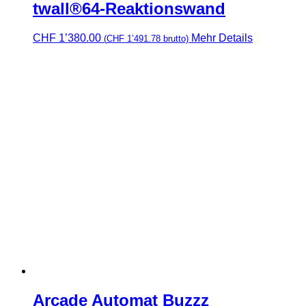
twall®64-Reaktionswand
CHF
1’380.00
Mehr Details
(
CHF
1’491.78
brutto)
Arcade Automat Buzzz