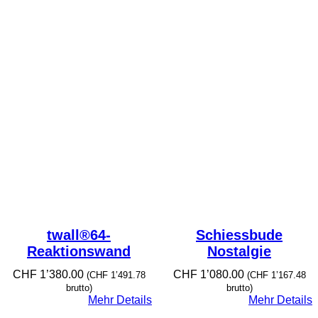
twall®64-
Schiessbude
Reaktionswand
Nostalgie
CHF
1’380.00
CHF
1’080.00
(
CHF
1’491.78
(
CHF
1’167.48
brutto)
brutto)
Mehr Details
Mehr Details