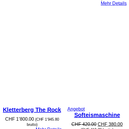
Mehr Details
Produkt
Kletterberg The Rock
Angebot
im
Softeismaschine
CHF
1’800.00
Angebot
(
CHF
1’945.80
Ursprünglicher
Akt
CHF
420.00
CHF
380.00
brutto)