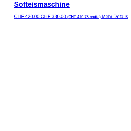
Softeismaschine
Ursprünglicher
Aktueller
CHF
420.00
CHF
380.00
Mehr Details
(
CHF
410.78
brutto)
Preis
Preis
war:
ist:
CHF 420.00
CHF 380.00.