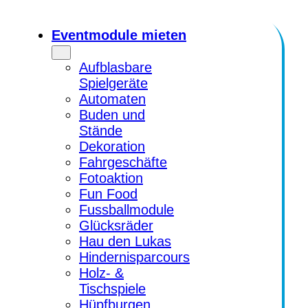
Zum
Inhalt
Eventmodule mieten
springen
Aufblasbare
Spielgeräte
Automaten
Buden und
Stände
Dekoration
Fahrgeschäfte
Fotoaktion
Fun Food
Fussballmodule
Glücksräder
Hau den Lukas
Hindernisparcours
Holz- &
Tischspiele
Hüpfburgen