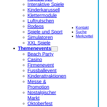
Interaktive Spiele
Kinderkarussell
Klettermodule
Luftrutschen
Rodeos
Kontakt
Spiele und Sport
Suche
Merkzettel
Simulatoren
XXL Spiele
Themenevents
Beach Party
Casino
Firmenevent
Fussballevent
Kinderattraktionen
Messe &
Promotion
Nostalgischer
Markt
Oktoberfest