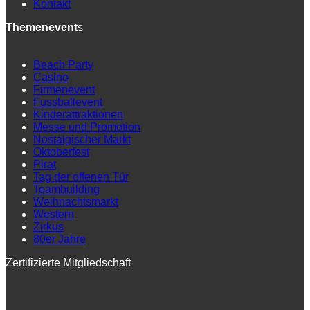
Kontakt
Themenevent
s
Beach Party
Casino
Firmenevent
Fussballevent
Kinderattraktionen
Messe und Promotion
Nostalgischer Markt
Oktoberfest
Pirat
Tag der offenen Tür
Teambuilding
Weihnachtsmarkt
Western
Zirkus
80er Jahre
Zertifizierte Mitgliedschaft