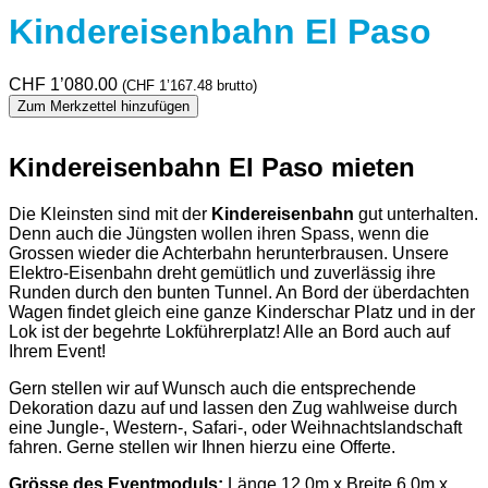
Kindereisenbahn El Paso
CHF
1’080.00
(
CHF
1’167.48
brutto)
Zum Merkzettel hinzufügen
Kindereisenbahn El Paso mieten
Die Kleinsten sind mit der
Kindereisenbahn
gut unterhalten.
Denn auch die Jüngsten wollen ihren Spass, wenn die
Grossen wieder die Achterbahn herunterbrausen. Unsere
Elektro-Eisenbahn dreht gemütlich und zuverlässig ihre
Runden durch den bunten Tunnel. An Bord der überdachten
Wagen findet gleich eine ganze Kinderschar Platz und in der
Lok ist der begehrte Lokführerplatz! Alle an Bord auch auf
Ihrem Event!
Gern stellen wir auf Wunsch auch die entsprechende
Dekoration dazu auf und lassen den Zug wahlweise durch
eine Jungle-, Western-, Safari-, oder Weihnachtslandschaft
fahren. Gerne stellen wir Ihnen hierzu eine Offerte.
Grösse des Eventmoduls:
Länge 12,0m x Breite 6,0m x