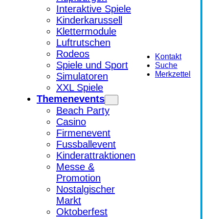
Interaktive Spiele
Kinderkarussell
Klettermodule
Luftrutschen
Rodeos
Kontakt
Spiele und Sport
Suche
Merkzettel
Simulatoren
XXL Spiele
Themenevents
Beach Party
Casino
Firmenevent
Fussballevent
Kinderattraktionen
Messe &
Promotion
Nostalgischer
Markt
Oktoberfest