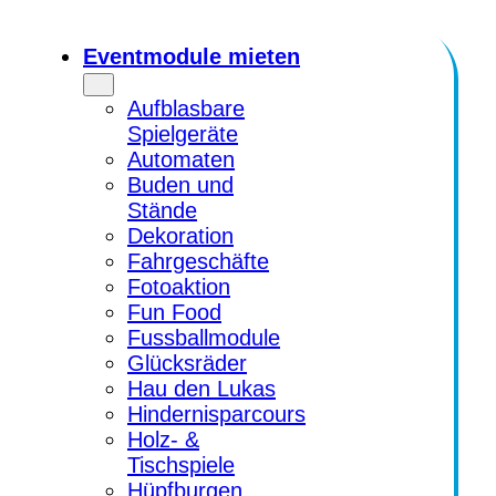
Zum
Inhalt
Eventmodule mieten
springen
Aufblasbare
Spielgeräte
Automaten
Buden und
Stände
Dekoration
Fahrgeschäfte
Fotoaktion
Fun Food
Fussballmodule
Glücksräder
Hau den Lukas
Hindernisparcours
Holz- &
Tischspiele
Hüpfburgen