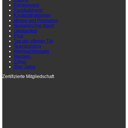
Firmenevent
Fussballevent
Kinderattraktionen
Messe und Promotion
Nostalgischer Markt
Oktoberfest
Pirat
Tag der offenen Tür
Teambuilding
Weihnachtsmarkt
Western
Zirkus
80er Jahre
Zertifizierte Mitgliedschaft