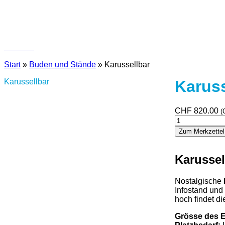
Kontakt
Start
»
Buden und Stände
»
Karussellbar
Karussellbar
Karuss
CHF
820.00
(
Karussellbar
Menge
Zum Merkzettel
Karussel
Nostalgische
Infostand und
hoch findet di
Grösse des 