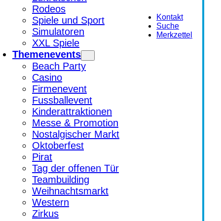
Rodeos
Kontakt
Spiele und Sport
Suche
Simulatoren
Merkzettel
XXL Spiele
Themenevents
Beach Party
Casino
Firmenevent
Fussballevent
Kinderattraktionen
Messe & Promotion
Nostalgischer Markt
Oktoberfest
Pirat
Tag der offenen Tür
Teambuilding
Weihnachtsmarkt
Western
Zirkus