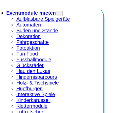
Eventmodule mieten
Aufblasbare Spielgeräte
Automaten
Buden und Stände
Dekoration
Fahrgeschäfte
Fotoaktion
Fun Food
Fussballmodule
Glücksräder
Hau den Lukas
Hindernisparcours
Holz- & Tischspiele
Hüpfburgen
Interaktive Spiele
Kinderkarussell
Klettermodule
Luftrutschen