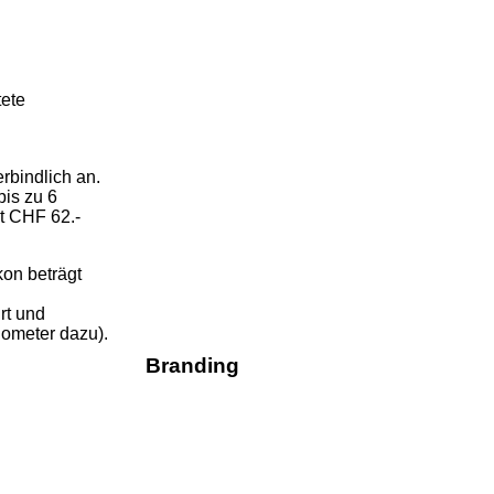
tete
rbindlich an.
bis zu 6
it CHF 62.-
kon beträgt
rt und
lometer dazu).
Branding