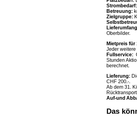
Platzbedarf:
L
Strombedarf:
Betreuung:
k
Zielgruppe:
K
Selbstbetre
Lieferumfan
Oberbilder.
Mietpreis für
Jeder weitere 
Fullservice:
C
Stunden Aktio
berechnet.
Lieferung:
Di
CHF 200.-.
Ab dem 31. Ki
Rücktransport
Auf-und Abb
Das könn