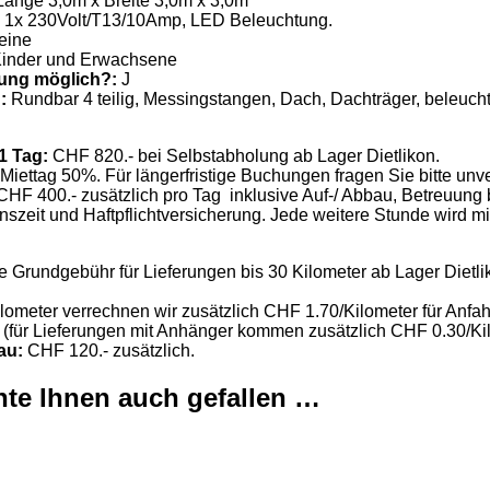
änge 3,0m x Breite 3,0m x 3,0m
1x 230Volt/T13/10Amp, LED Beleuchtung.
eine
inder und Erwachsene
uung möglich?:
J
g:
Rundbar 4 teilig, Messingstangen, Dach, Dachträger, beleuch
 1 Tag:
CHF 820.- bei Selbstabholung ab Lager Dietlikon.
Miettag 50%. Für längerfristige Buchungen fragen Sie bitte unve
HF 400.- zusätzlich pro Tag inklusive Auf-/ Abbau, Betreuung 
nszeit und Haftpflichtversicherung. Jede weitere Stunde wird m
e Grundgebühr für Lieferungen bis 30 Kilometer ab Lager Dietli
lometer verrechnen wir zusätzlich CHF 1.70/Kilometer für Anfah
 (für Lieferungen mit Anhänger kommen zusätzlich CHF 0.30/Ki
au:
CHF 120.- zusätzlich.
te Ihnen auch gefallen …