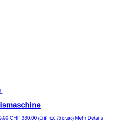
!
eismaschine
Ursprünglicher
Aktueller
0.00
CHF
380.00
Mehr Details
(
CHF
410.78
brutto)
Preis
Preis
war:
ist:
CHF 420.00
CHF 380.00.