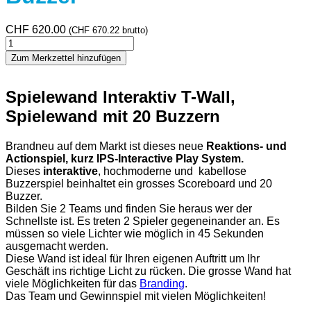
CHF
620.00
(
CHF
670.22
brutto)
Interaktive
Spielwand
Zum Merkzettel hinzufügen
20
Buzzer
Menge
Spielewand Interaktiv T-Wall,
Spielewand mit 20 Buzzern
Brandneu auf dem Markt ist dieses neue
Reaktions- und
Actionspiel, kurz IPS-Interactive Play System.
Dieses
interaktive
, hochmoderne und kabellose
Buzzerspiel beinhaltet ein grosses Scoreboard und 20
Buzzer.
Bilden Sie 2 Teams und finden Sie heraus wer der
Schnellste ist. Es treten 2 Spieler gegeneinander an. Es
müssen so viele Lichter wie möglich in 45 Sekunden
ausgemacht werden.
Diese Wand ist ideal für Ihren eigenen Auftritt um Ihr
Geschäft ins richtige Licht zu rücken. Die grosse Wand hat
viele Möglichkeiten für das
Branding
.
Das Team und Gewinnspiel mit vielen Möglichkeiten!