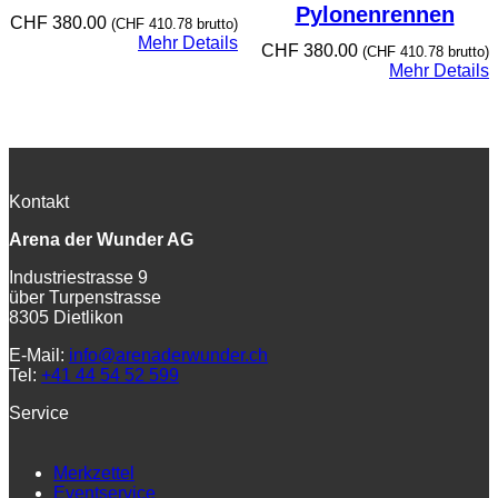
Pylonenrennen
CHF
380.00
(
CHF
410.78
brutto)
Mehr Details
CHF
380.00
(
CHF
410.78
brutto)
Mehr Details
Kontakt
Arena der Wunder AG
Industriestrasse 9
über Turpenstrasse
8305 Dietlikon
E-Mail:
info@arenaderwunder.ch
Tel:
+41 44 54 52 599
Service
Merkzettel
Eventservice