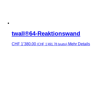
twall®64-Reaktionswand
CHF
1’380.00
Mehr Details
(
CHF
1’491.78
brutto)