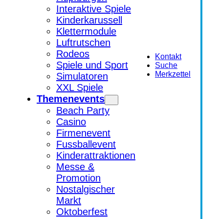
Interaktive Spiele
Kinderkarussell
Klettermodule
Luftrutschen
Rodeos
Kontakt
Spiele und Sport
Suche
Merkzettel
Simulatoren
XXL Spiele
Themenevents
Beach Party
Casino
Firmenevent
Fussballevent
Kinderattraktionen
Messe &
Promotion
Nostalgischer
Markt
Oktoberfest