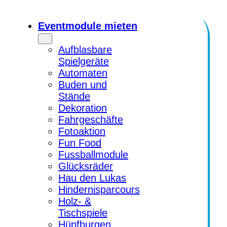
Zum
Inhalt
Eventmodule mieten
springen
Aufblasbare
Spielgeräte
Automaten
Buden und
Stände
Dekoration
Fahrgeschäfte
Fotoaktion
Fun Food
Fussballmodule
Glücksräder
Hau den Lukas
Hindernisparcours
Holz- &
Tischspiele
Hüpfburgen