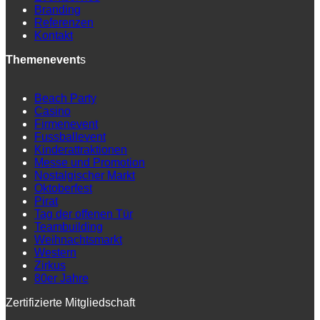
Branding
Referenzen
Kontakt
Themenevent
s
Beach Party
Casino
Firmenevent
Fussballevent
Kinderattraktionen
Messe und Promotion
Nostalgischer Markt
Oktoberfest
Pirat
Tag der offenen Tür
Teambuilding
Weihnachtsmarkt
Western
Zirkus
80er Jahre
Zertifizierte Mitgliedschaft