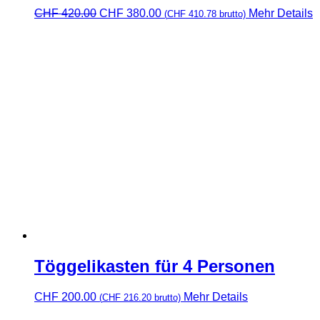
Ursprünglicher
Aktueller
CHF
420.00
CHF
380.00
Mehr Details
(
CHF
410.78
brutto)
Preis
Preis
war:
ist:
CHF 420.00
CHF 380.00.
Töggelikasten für 4 Personen
CHF
200.00
Mehr Details
(
CHF
216.20
brutto)