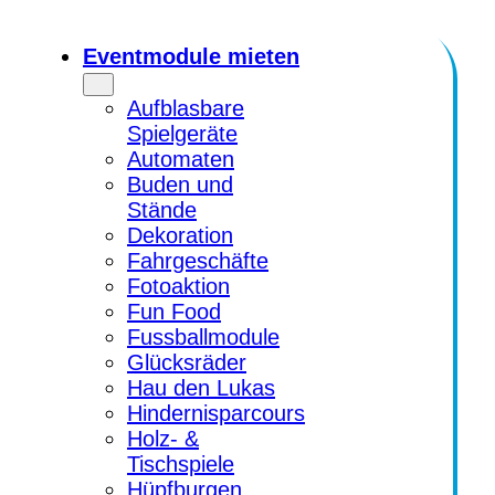
Zum
Inhalt
Eventmodule mieten
springen
Aufblasbare
Spielgeräte
Automaten
Buden und
Stände
Dekoration
Fahrgeschäfte
Fotoaktion
Fun Food
Fussballmodule
Glücksräder
Hau den Lukas
Hindernisparcours
Holz- &
Tischspiele
Hüpfburgen