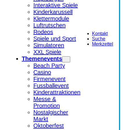
Interaktive Spiele
Kinderkarussell
Klettermodule
Luftrutschen
Rodeos
Kontakt
Spiele und Sport
Suche
Merkzettel
Simulatoren
XXL Spiele
Themenevents
Beach Party
Casino
Firmenevent
Fussballevent
Kinderattraktionen
Messe &
Promotion
Nostalgischer
Markt
Oktoberfest