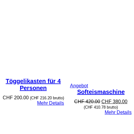
Töggelikasten für 4
Produkt
Angebot
Personen
im
Softeismaschine
Angebot
CHF
200.00
(
CHF
216.20
brutto)
Ursprünglicher
Akt
CHF
420.00
CHF
380.00
Mehr Details
Preis
Pre
(
CHF
410.78
brutto)
war:
ist:
Mehr Details
CHF 420.00
CH