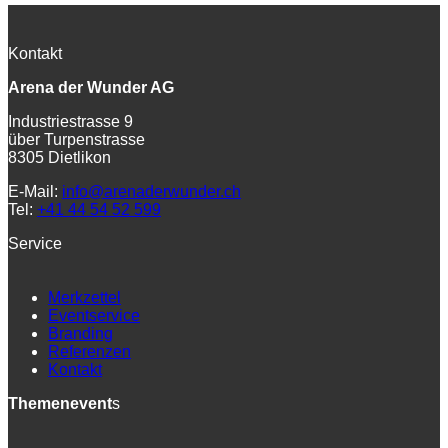
Kontakt
Arena der Wunder AG
Industriestrasse 9
über Turpenstrasse
8305 Dietlikon
E-Mail:
info@arenaderwunder.ch
Tel:
+41 44 54 52 599
Service
Merkzettel
Eventservice
Branding
Referenzen
Kontakt
Themenevent
s