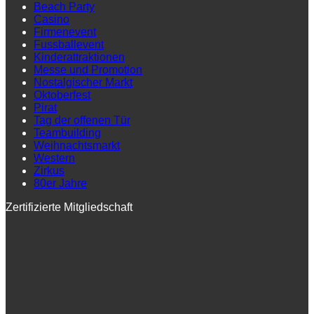
Beach Party
Casino
Firmenevent
Fussballevent
Kinderattraktionen
Messe und Promotion
Nostalgischer Markt
Oktoberfest
Pirat
Tag der offenen Tür
Teambuilding
Weihnachtsmarkt
Western
Zirkus
80er Jahre
Zertifizierte Mitgliedschaft