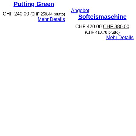
Putting Green
Produkt
Angebot
CHF
240.00
(
CHF
259.44
brutto)
im
Softeismaschine
Mehr Details
Angebot
Ursprünglicher
Akt
CHF
420.00
CHF
380.00
Preis
Pre
(
CHF
410.78
brutto)
war:
ist:
Mehr Details
CHF 420.00
CH