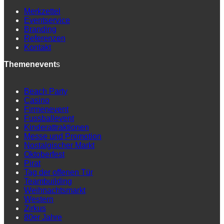
Merkzettel
Eventservice
Branding
Referenzen
Kontakt
Themenevent
s
Beach Party
Casino
Firmenevent
Fussballevent
Kinderattraktionen
Messe und Promotion
Nostalgischer Markt
Oktoberfest
Pirat
Tag der offenen Tür
Teambuilding
Weihnachtsmarkt
Western
Zirkus
80er Jahre