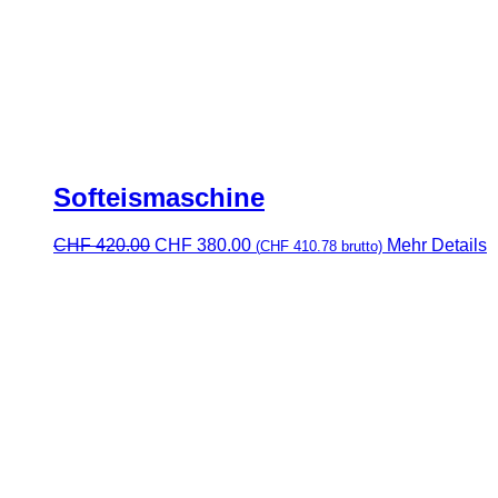
Softeismaschine
Ursprünglicher
Aktueller
CHF
420.00
CHF
380.00
Mehr Details
(
CHF
410.78
brutto)
Preis
Preis
war:
ist:
CHF 420.00
CHF 380.00.