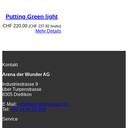
Putting Green light
CHF
220.00
(
CHF
237.82
brutto)
Mehr Details
Kontakt
Arena der Wunder AG
Industriestrasse 9
über Turpenstrasse
8305 Dietlikon
E-Mail:
info@arenaderwunder.ch
Tel:
+41 44 54 52 599
Service