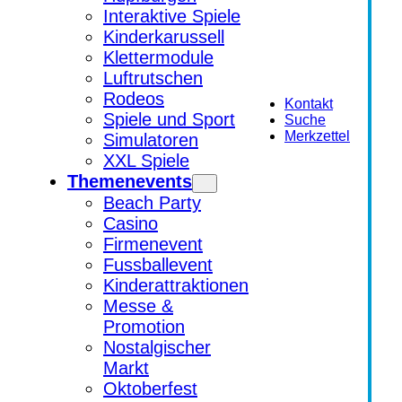
Interaktive Spiele
Kinderkarussell
Klettermodule
Luftrutschen
Rodeos
Kontakt
Spiele und Sport
Suche
Merkzettel
Simulatoren
XXL Spiele
Themenevents
Beach Party
Casino
Firmenevent
Fussballevent
Kinderattraktionen
Messe &
Promotion
Nostalgischer
Markt
Oktoberfest