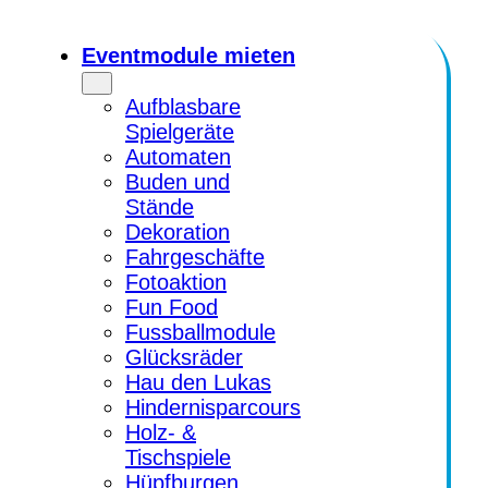
Zum
Inhalt
Eventmodule mieten
springen
Aufblasbare
Spielgeräte
Automaten
Buden und
Stände
Dekoration
Fahrgeschäfte
Fotoaktion
Fun Food
Fussballmodule
Glücksräder
Hau den Lukas
Hindernisparcours
Holz- &
Tischspiele
Hüpfburgen