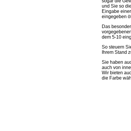
sogar die Gew
und Sie so di
Eingabe einer
eingegeben öf
Das besondere
vorgegebenen 
dem 5-10 ein
So steuern Si
Ihrem Stand z
Sie haben auc
auch von inne
Wir bieten au
die Farbe wäh