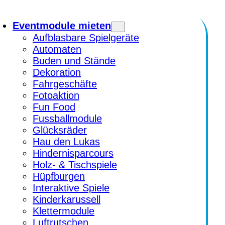
Eventmodule mieten
Aufblasbare Spielgeräte
Automaten
Buden und Stände
Dekoration
Fahrgeschäfte
Fotoaktion
Fun Food
Fussballmodule
Glücksräder
Hau den Lukas
Hindernisparcours
Holz- & Tischspiele
Hüpfburgen
Interaktive Spiele
Kinderkarussell
Klettermodule
Luftrutschen