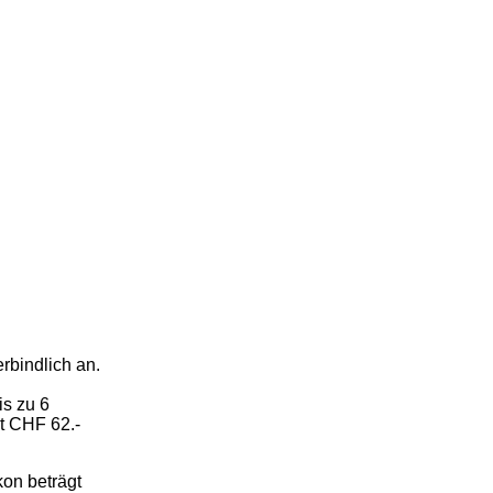
rbindlich an.
is zu 6
it CHF 62.-
kon beträgt