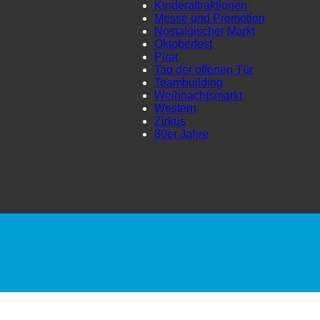
Kinderattraktionen
Messe und Promotion
Nostalgischer Markt
Oktoberfest
Pirat
Tag der offenen Tür
Teambuilding
Weihnachtsmarkt
Western
Zirkus
80er Jahre