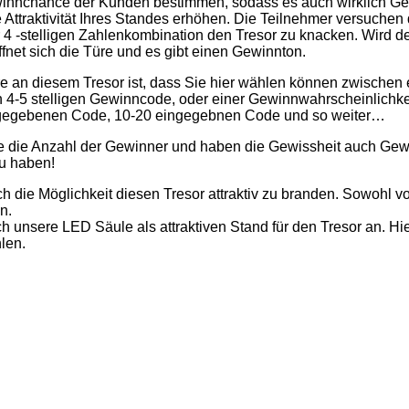
innchance der Kunden bestimmen, sodass es auch wirklich Ge
e Attraktivität Ihres Standes erhöhen. Die Teilnehmer versuchen
 4 -stelligen Zahlenkombination den Tresor zu knacken. Wird de
fnet sich die Türe und es gibt einen Gewinnton.
 an diesem Tresor ist, dass Sie hier wählen können zwischen
4-5 stelligen Gewinncode, oder einer Gewinnwahrscheinlichke
gegebenen Code, 10-20 eingegebnen Code und so weiter…
e die Anzahl der Gewinner und haben die Gewissheit auch Gew
u haben!
h die Möglichkeit diesen Tresor attraktiv zu branden. Sowohl v
n.
ch unsere LED Säule als attraktiven Stand für den Tresor an. Hi
len.