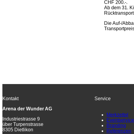
CHF 200.-.
Ab dem 31. Ki
Rücktransport
Die Auf-/Abbau
Transportpreis
Kontakt
Service
Arena der Wunder AG
Merkzettel
Industriestrasse 9
Eventservice
über Turpenstrasse
Branding
8305 Dietlikon
Referenzen