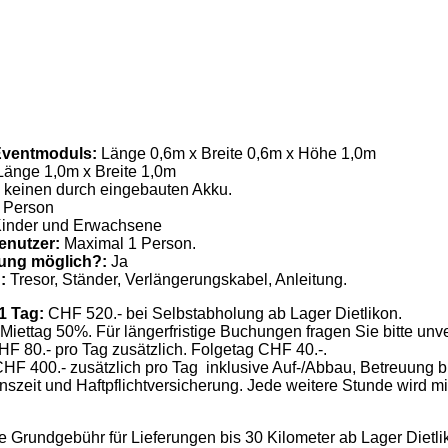
Eventmoduls:
Länge 0,6m x Breite 0,6m x Höhe 1,0m
änge 1,0m x Breite 1,0m
keinen durch eingebauten Akku.
 Person
inder und Erwachsene
enutzer:
Maximal 1 Person.
uung möglich?:
Ja
g:
Tresor, Ständer, Verlängerungskabel, Anleitung.
 1 Tag:
CHF 520.- bei Selbstabholung ab Lager Dietlikon.
Miettag 50%. Für längerfristige Buchungen fragen Sie bitte unve
F 80.- pro Tag zusätzlich. Folgetag CHF 40.-.
HF 400.- zusätzlich pro Tag inklusive Auf-/Abbau, Betreuung b
nszeit und Haftpflichtversicherung. Jede weitere Stunde wird m
e Grundgebühr für Lieferungen bis 30 Kilometer ab Lager Dietli