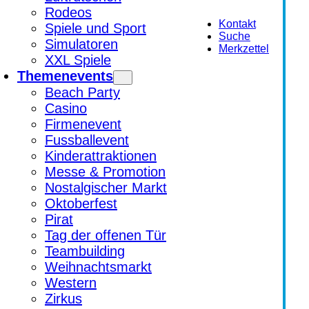
Rodeos
Kontakt
Spiele und Sport
Suche
Simulatoren
Merkzettel
XXL Spiele
Themenevents
Beach Party
Casino
Firmenevent
Fussballevent
Kinderattraktionen
Messe & Promotion
Nostalgischer Markt
Oktoberfest
Pirat
Tag der offenen Tür
Teambuilding
Weihnachtsmarkt
Western
Zirkus