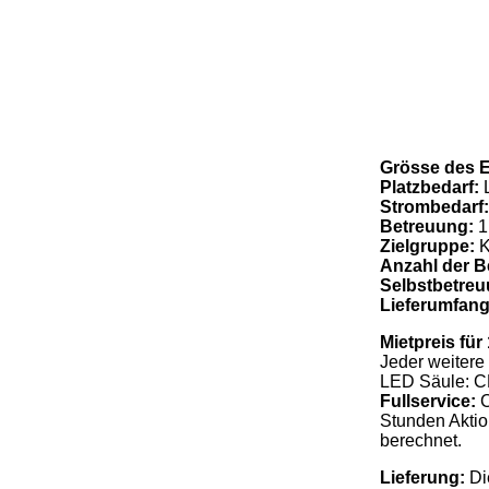
Grösse des 
Platzbedarf:
L
Strombedarf:
Betreuung:
1
Zielgruppe:
K
Anzahl der B
Selbstbetre
Lieferumfan
Mietpreis für
Jeder weitere 
LED Säule: CH
Fullservice:
C
Stunden Aktio
berechnet.
Lieferung:
Di