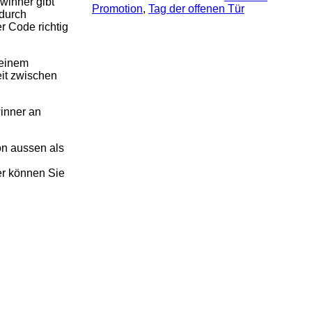
winner gibt
Promotion
, 
Tag der offenen Tür
 durch
r Code richtig
 einem
it zwischen
inner an
on aussen als
er können Sie