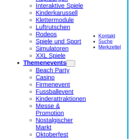
Interaktive Spiele
Kinderkarussell
Klettermodule
Luftrutschen
Rodeos
Kontakt
Spiele und Sport
Suche
Merkzettel
Simulatoren
XXL Spiele
Themenevents
Beach Party
Casino
Firmenevent
Fussballevent
Kinderattraktionen
Messe &
Promotion
Nostalgischer
Markt
Oktoberfest