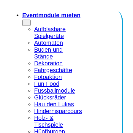
Zum
Inhalt
Eventmodule mieten
springen
Aufblasbare
Spielgeräte
Automaten
Buden und
Stände
Dekoration
Fahrgeschäfte
Fotoaktion
Fun Food
Fussballmodule
Glücksräder
Hau den Lukas
Hindernisparcours
Holz- &
Tischspiele
Hüpfburgen