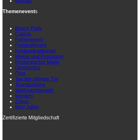
Kontakt
Themenevent
s
Beach Party
Casino
Firmenevent
Fussballevent
Kinderattraktionen
Messe und Promotion
Nostalgischer Markt
Oktoberfest
Pirat
Tag der offenen Tür
Teambuilding
Weihnachtsmarkt
Western
Zirkus
80er Jahre
Zertifizierte Mitgliedschaft