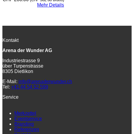
Mehr Details
Kontakt
Arena der Wunder AG
Industriestrasse 9
über Turpenstrasse
8305 Dietlikon
E-Mail:
info@arenaderwunder.ch
Tel:
+41 44 54 52 599
Service
Merkzettel
Eventservice
Branding
Referenzen