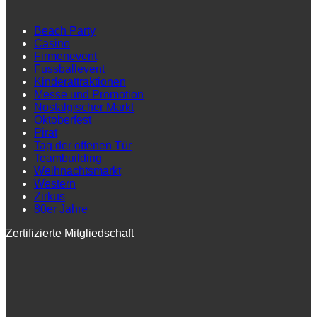
Beach Party
Casino
Firmenevent
Fussballevent
Kinderattraktionen
Messe und Promotion
Nostalgischer Markt
Oktoberfest
Pirat
Tag der offenen Tür
Teambuilding
Weihnachtsmarkt
Western
Zirkus
80er Jahre
Zertifizierte Mitgliedschaft