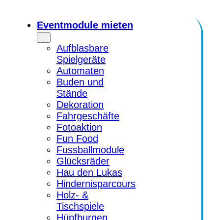
Zum
Inhalt
Eventmodule mieten
springen
Aufblasbare
Spielgeräte
Automaten
Buden und
Stände
Dekoration
Fahrgeschäfte
Fotoaktion
Fun Food
Fussballmodule
Glücksräder
Hau den Lukas
Hindernisparcours
Holz- &
Tischspiele
Hüpfburgen