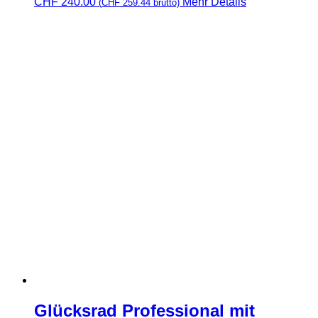
CHF
240.00
Mehr Details
(
CHF
259.44
brutto)
Glücksrad Professional mit