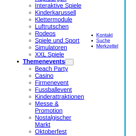
Interaktive Spiele
Kinderkarussell
Klettermodule
Luftrutschen
Rodeos
Kontakt
Spiele und Sport
Suche
Merkzettel
Simulatoren
XXL Spiele
Themenevents
Beach Party
Casino
Firmenevent
Fussballevent
Kinderattraktionen
Messe &
Promotion
Nostalgischer
Markt
Oktoberfest