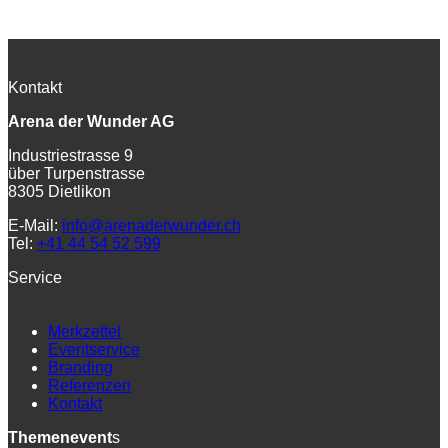
Kontakt
Arena der Wunder AG
Industriestrasse 9
über Turpenstrasse
8305 Dietlikon
E-Mail:
info@arenaderwunder.ch
Tel:
+41 44 54 52 599
Service
Merkzettel
Eventservice
Branding
Referenzen
Kontakt
Themenevent
s