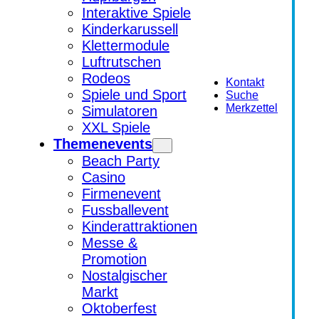
Interaktive Spiele
Kinderkarussell
Klettermodule
Luftrutschen
Rodeos
Kontakt
Spiele und Sport
Suche
Merkzettel
Simulatoren
XXL Spiele
Themenevents
Beach Party
Casino
Firmenevent
Fussballevent
Kinderattraktionen
Messe &
Promotion
Nostalgischer
Markt
Oktoberfest