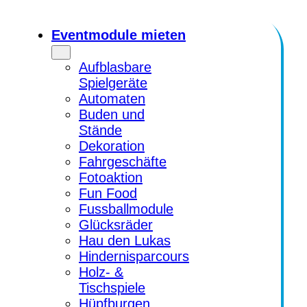
Zum
Inhalt
Eventmodule mieten
springen
Aufblasbare
Spielgeräte
Automaten
Buden und
Stände
Dekoration
Fahrgeschäfte
Fotoaktion
Fun Food
Fussballmodule
Glücksräder
Hau den Lukas
Hindernisparcours
Holz- &
Tischspiele
Hüpfburgen