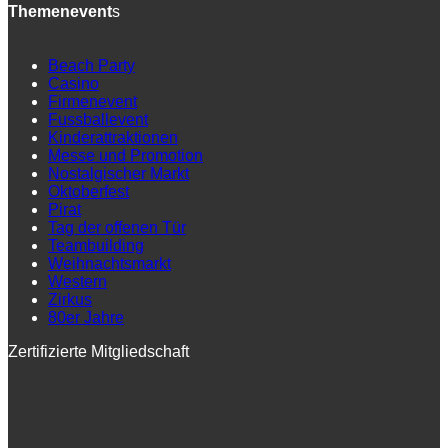
Themenevent
s
Beach Party
Casino
Firmenevent
Fussballevent
Kinderattraktionen
Messe und Promotion
Nostalgischer Markt
Oktoberfest
Pirat
Tag der offenen Tür
Teambuilding
Weihnachtsmarkt
Western
Zirkus
80er Jahre
Zertifizierte Mitgliedschaft