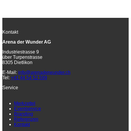
Kontakt
Arena der Wunder AG
Industriestrasse 9
über Turpenstrasse
8305 Dietlikon
E-Mail:
info@arenaderwunder.ch
Tel:
+41 44 54 52 599
Service
Merkzettel
Eventservice
Branding
Referenzen
Kontakt