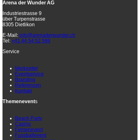
Arena der Wunder AG
Industriestrasse 9
über Turpenstrasse
8305 Dietlikon
E-Mail:
info@arenaderwunder.ch
Tel:
+41 44 54 52 599
Service
Merkzettel
Eventservice
Branding
Referenzen
Kontakt
Themenevent
s
Beach Party
Casino
Firmenevent
Fussballevent