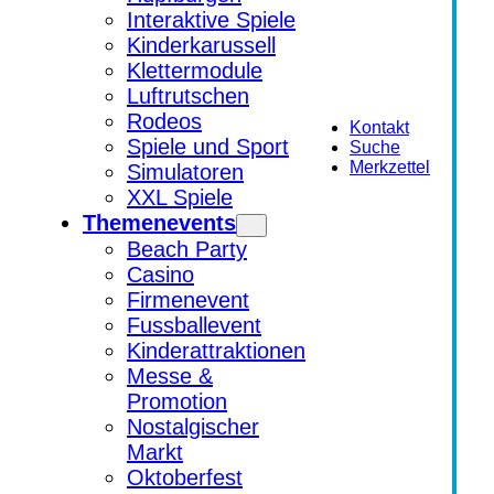
Interaktive Spiele
Kinderkarussell
Klettermodule
Luftrutschen
Rodeos
Kontakt
Spiele und Sport
Suche
Merkzettel
Simulatoren
XXL Spiele
Themenevents
Beach Party
Casino
Firmenevent
Fussballevent
Kinderattraktionen
Messe &
Promotion
Nostalgischer
Markt
Oktoberfest