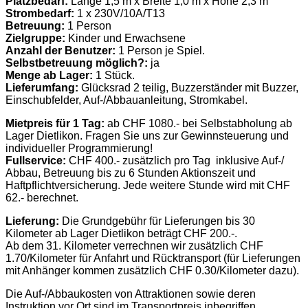
Platzbedarf:
Länge 1,5 m x Breite 1,0 m x Höhe 2,3 m
Strombedarf:
1 x 230V/10A/T13
Betreuung:
1 Person
Zielgruppe:
Kinder und Erwachsene
Anzahl der Benutzer:
1 Person je Spiel.
Selbstbetreuung möglich?:
ja
Menge ab Lager:
1 Stück.
Lieferumfang:
Glücksrad 2 teilig, Buzzerständer mit Buzzer,
Einschubfelder, Auf-/Abbauanleitung, Stromkabel.
Mietpreis für 1 Tag:
ab CHF 1080.- bei Selbstabholung ab
Lager Dietlikon. Fragen Sie uns zur Gewinnsteuerung und
individueller Programmierung!
Fullservice:
CHF 400.- zusätzlich pro Tag inklusive Auf-/
Abbau, Betreuung bis zu 6 Stunden Aktionszeit und
Haftpflichtversicherung. Jede weitere Stunde wird mit CHF
62.- berechnet.
Lieferung:
Die Grundgebühr für Lieferungen bis 30
Kilometer ab Lager Dietlikon beträgt CHF 200.-.
Ab dem 31. Kilometer verrechnen wir zusätzlich CHF
1.70/Kilometer für Anfahrt und Rücktransport (für Lieferungen
mit Anhänger kommen zusätzlich CHF 0.30/Kilometer dazu).
Die Auf-/Abbaukosten von Attraktionen sowie deren
Instruktion vor Ort sind im Transportpreis inbegriffen.