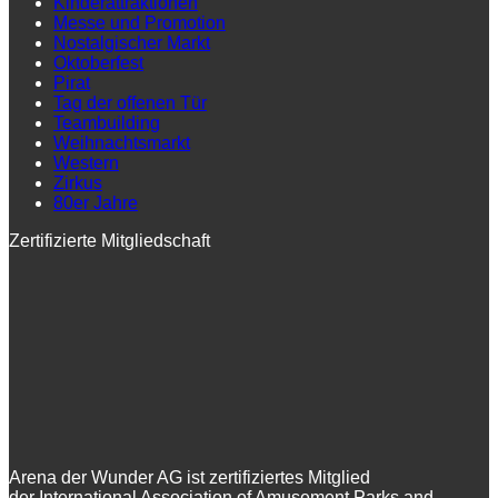
Kinderattraktionen
Messe und Promotion
Nostalgischer Markt
Oktoberfest
Pirat
Tag der offenen Tür
Teambuilding
Weihnachtsmarkt
Western
Zirkus
80er Jahre
Zertifizierte Mitgliedschaft
Arena der Wunder AG ist zertifiziertes Mitglied
der International Association of Amusement Parks and