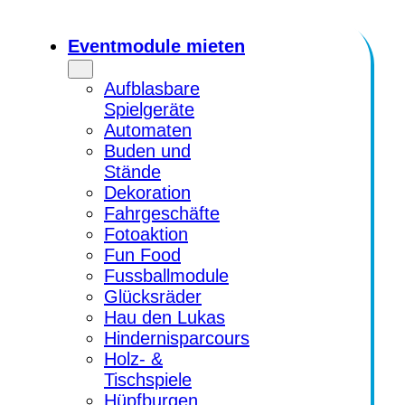
Zum
Inhalt
Eventmodule mieten
springen
Aufblasbare
Spielgeräte
Automaten
Buden und
Stände
Dekoration
Fahrgeschäfte
Fotoaktion
Fun Food
Fussballmodule
Glücksräder
Hau den Lukas
Hindernisparcours
Holz- &
Tischspiele
Hüpfburgen