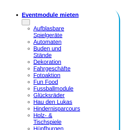
Zum
Inhalt
Eventmodule mieten
springen
Aufblasbare
Spielgeräte
Automaten
Buden und
Stände
Dekoration
Fahrgeschäfte
Fotoaktion
Fun Food
Fussballmodule
Glücksräder
Hau den Lukas
Hindernisparcours
Holz- &
Tischspiele
Hüpfburgen