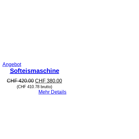
Produkt
Angebot
im
Softeismaschine
Angebot
Ursprünglicher
Aktueller
CHF
420.00
CHF
380.00
Preis
Preis
(
CHF
410.78
brutto)
war:
ist:
Mehr Details
CHF 420.00
CHF 380.00.