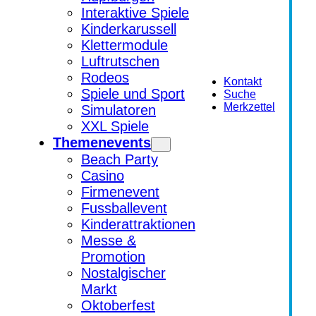
Interaktive Spiele
Kinderkarussell
Klettermodule
Luftrutschen
Rodeos
Kontakt
Spiele und Sport
Suche
Merkzettel
Simulatoren
XXL Spiele
Themenevents
Beach Party
Casino
Firmenevent
Fussballevent
Kinderattraktionen
Messe &
Promotion
Nostalgischer
Markt
Oktoberfest