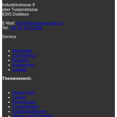
Industriestrasse 9
über Turpenstrasse
8305 Dietlikon
E-Mail:
info@arenaderwunder.ch
Tel:
+41 44 54 52 599
Service
Merkzettel
Eventservice
Branding
Referenzen
Kontakt
Themenevent
s
Beach Party
Casino
Firmenevent
Fussballevent
Kinderattraktionen
Messe und Promotion