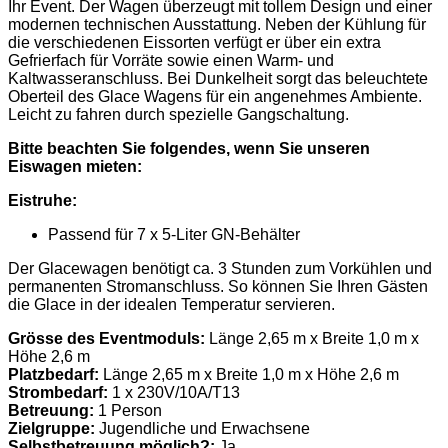
Ihr Event. Der Wagen überzeugt mit tollem Design und einer
modernen technischen Ausstattung. Neben der Kühlung für
die verschiedenen Eissorten verfügt er über ein extra
Gefrierfach für Vorräte sowie einen Warm- und
Kaltwasseranschluss. Bei Dunkelheit sorgt das beleuchtete
Oberteil des Glace Wagens für ein angenehmes Ambiente.
Leicht zu fahren durch spezielle Gangschaltung.
Bitte beachten Sie folgendes, wenn Sie unseren
Eiswagen mieten:
Eistruhe:
Passend für 7 x 5-Liter GN-Behälter
Der Glacewagen benötigt ca. 3 Stunden zum Vorkühlen und
permanenten Stromanschluss. So können Sie Ihren Gästen
die Glace in der idealen Temperatur servieren.
Grösse des Eventmoduls:
Länge 2,65 m x Breite 1,0 m x
Höhe 2,6 m
Platzbedarf:
Länge 2,65 m x Breite 1,0 m x Höhe 2,6 m
Strombedarf:
1 x 230V/10A/T13
Betreuung:
1 Person
Zielgruppe:
Jugendliche und Erwachsene
Selbstbetreuung möglich?:
Ja