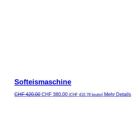
Softeismaschine
Ursprünglicher
Aktueller
CHF
420.00
CHF
380.00
Mehr Details
(
CHF
410.78
brutto)
Preis
Preis
war:
ist:
CHF 420.00
CHF 380.00.